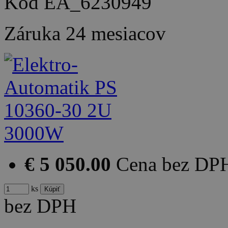
Kód
EA_6230949
Záruka
24 mesiacov
€ 5 050.00
Cena bez DP
ks
bez DPH