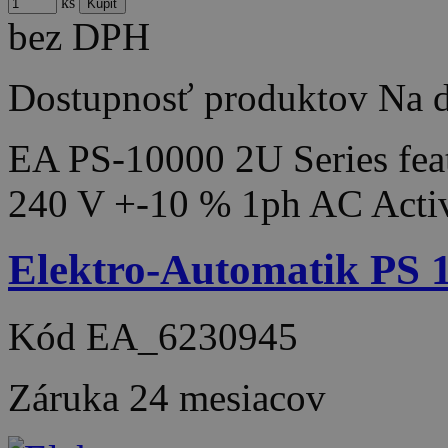
ks
bez DPH
Dostupnosť produktov
Na d
EA PS-10000 2U Series feat
240 V +-10 % 1ph AC Acti
Elektro-Automatik PS
Kód
EA_6230945
Záruka
24 mesiacov