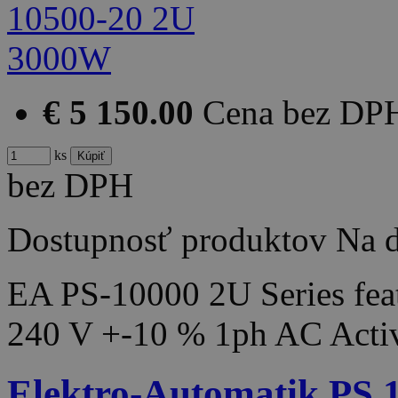
€ 5 150.00
Cena bez DP
ks
bez DPH
Dostupnosť produktov
Na d
EA PS-10000 2U Series feat
240 V +-10 % 1ph AC Acti
Elektro-Automatik PS