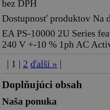
bez DPH
Dostupnosť produktov
Na d
EA PS-10000 2U Series feat
240 V +-10 % 1ph AC Acti
|
1
|
2
ďalší
»
|
Doplňujúci obsah
Naša ponuka