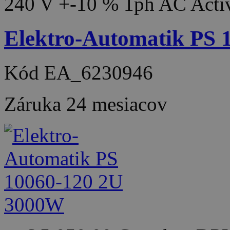
240 V +-10 % 1ph AC Acti
Elektro-Automatik PS
Kód
EA_6230946
Záruka
24 mesiacov