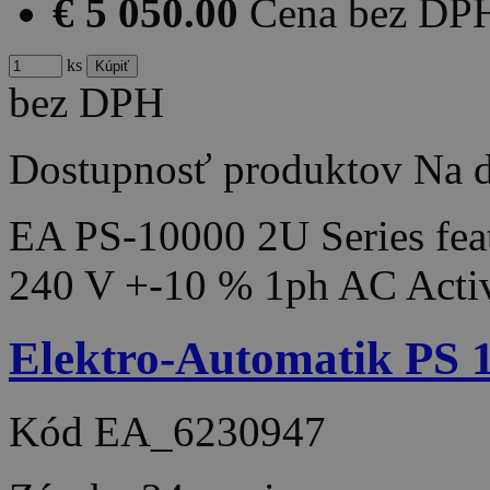
€ 5 050.00
Cena bez DP
ks
bez DPH
Dostupnosť produktov
Na d
EA PS-10000 2U Series feat
240 V +-10 % 1ph AC Acti
Elektro-Automatik PS
Kód
EA_6230947