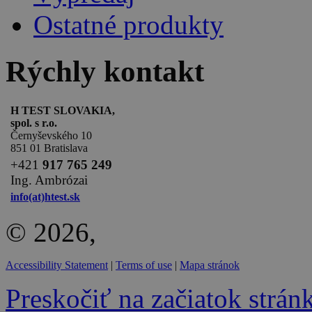
Ostatné produkty
Rýchly kontakt
H TEST SLOVAKIA,
spol. s r.o.
Černyševského 10
851 01 Bratislava
+
421
917 765 249
Ing. Ambrózai
info(at)htest.sk
© 2026,
Accessibility Statement
|
Terms of use
|
Mapa stránok
Preskočiť na začiatok strán