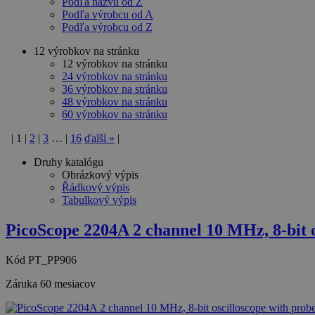
Podľa názvu od Z
Podľa výrobcu od A
Podľa výrobcu od Z
12 výrobkov na stránku
12 výrobkov na stránku
24 výrobkov na stránku
36 výrobkov na stránku
48 výrobkov na stránku
60 výrobkov na stránku
|
1
|
2
|
3
…
|
16
ďalší
»
|
Druhy katalógu
Obrázkový výpis
Řádkový výpis
Tabulkový výpis
PicoScope 2204A 2 channel 10 MHz, 8-bit 
Kód
PT_PP906
Záruka
60 mesiacov