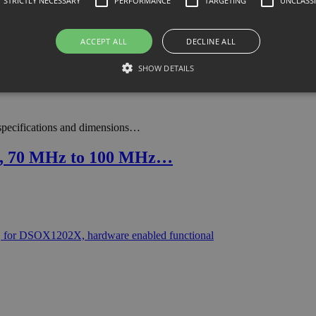
STRICTLY NECESSARY
PERFORMANCE
TARGETING
UNCLASSI
ACCEPT ALL
DECLINE ALL
SHOW DETAILS
specifications and dimensions…
e, 70 MHz to 100 MHz…