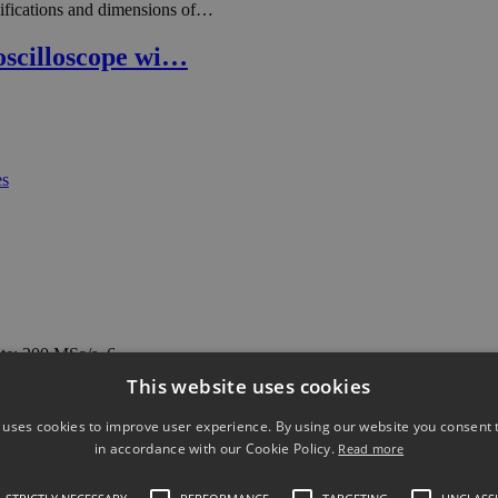
ifications and dimensions of…
oscilloscope wi…
ate: 200 MSa/s 6…
This website uses cookies
finiiVision 300 …
 uses cookies to improve user experience. By using our website you consent t
in accordance with our Cookie Policy.
Read more