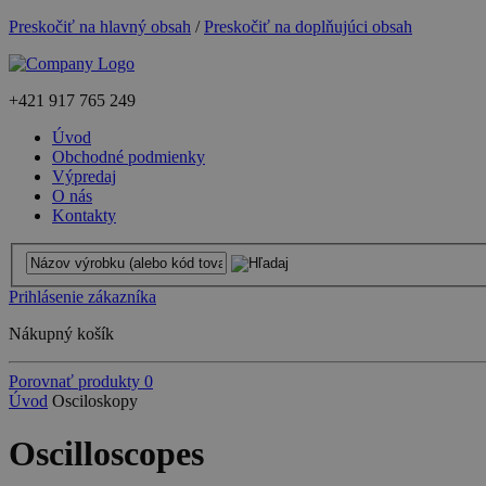
Preskočiť na hlavný obsah
/
Preskočiť na doplňujúci obsah
+421
917 765 249
Úvod
Obchodné podmienky
Výpredaj
O nás
Kontakty
Prihlásenie zákazníka
Nákupný košík
Porovnať produkty
0
Úvod
Osciloskopy
Oscilloscopes