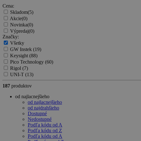
Cena:
Skladom
(5)
Akcie
(0)
Novinka
(0)
Výpredaj
(0)
Značky:
Všetky
GW Instek
(19)
Keysight
(88)
Pico Technology
(60)
Rigol
(7)
UNI-T
(13)
187
produktov
od najlacnejšieho
od najlacnejšieho
od najdrahšieho
Dostupné
Nedostupné
Podľa kódu od A
Podľa kódu od Z
Podľa kódu od A