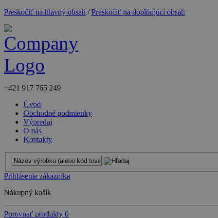
Preskočiť na hlavný obsah
/
Preskočiť na doplňujúci obsah
+421
917 765 249
Úvod
Obchodné podmienky
Výpredaj
O nás
Kontakty
Prihlásenie zákazníka
Nákupný košík
Porovnať produkty
0