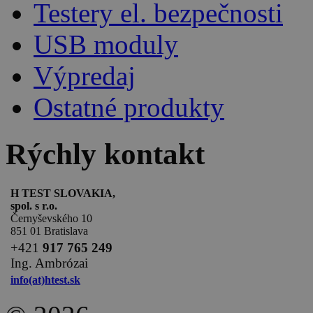
Testery el. bezpečnosti
USB moduly
Výpredaj
Ostatné produkty
Rýchly kontakt
H TEST SLOVAKIA,
spol. s r.o.
Černyševského 10
851 01 Bratislava
+
421
917 765 249
Ing. Ambrózai
info(at)htest.sk