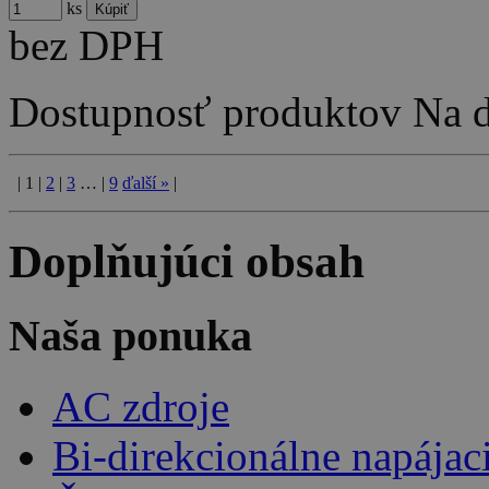
ks
bez DPH
Dostupnosť produktov
Na d
|
1
|
2
|
3
…
|
9
ďalší
»
|
Doplňujúci obsah
Naša ponuka
AC zdroje
Bi-direkcionálne napájac