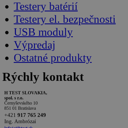
Testery batérií
Testery el. bezpečnosti
USB moduly
Výpredaj
Ostatné produkty
Rýchly kontakt
H TEST SLOVAKIA,
spol. s r.o.
Černyševského 10
851 01 Bratislava
+
421
917 765 249
Ing. Ambrózai