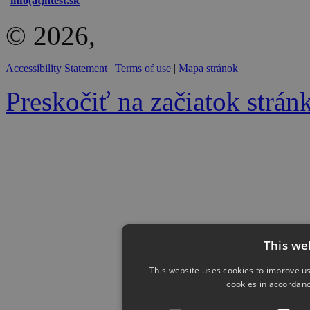
info(at)htest.sk
© 2026,
Accessibility Statement
|
Terms of use
|
Mapa stránok
Preskočiť na začiatok strán
This we
This website uses cookies to improve us
cookies in accordanc