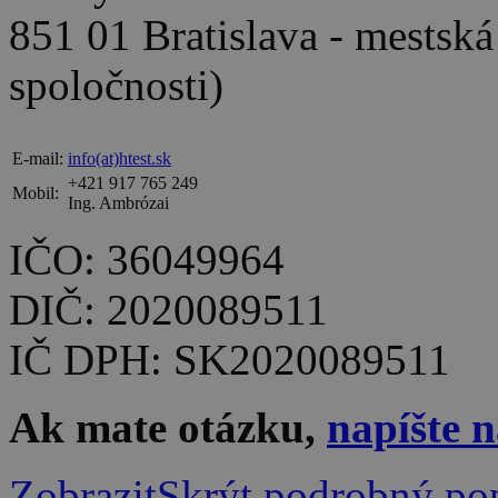
851 01 Bratislava - mestská
spoločnosti)
E-mail:
info(at)htest.sk
+421 917 765 249
Mobil:
Ing. Ambrózai
IČO: 36049964
DIČ: 2020089511
IČ DPH: SK2020089511
Ak mate otázku,
napíšte 
Zobrazit
Skrýt
podrobný pop