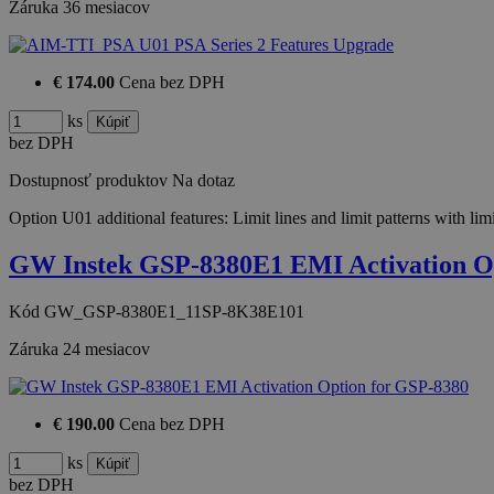
Záruka
36 mesiacov
€ 174.00
Cena bez DPH
ks
bez DPH
Dostupnosť produktov
Na dotaz
Option U01 additional features: Limit lines and limit patterns with l
GW Instek GSP-8380E1 EMI Activation O
Kód
GW_GSP-8380E1_11SP-8K38E101
Záruka
24 mesiacov
€ 190.00
Cena bez DPH
ks
bez DPH