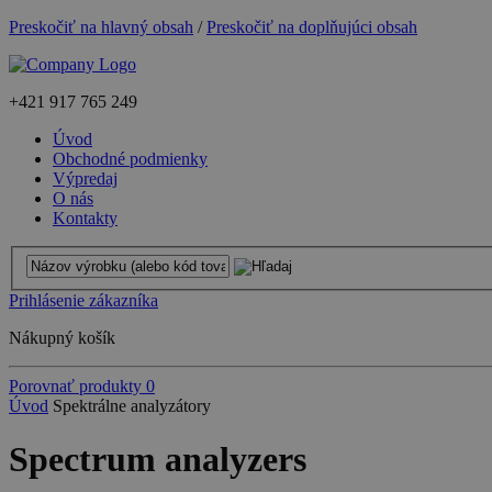
Preskočiť na hlavný obsah
/
Preskočiť na doplňujúci obsah
+421
917 765 249
Úvod
Obchodné podmienky
Výpredaj
O nás
Kontakty
Prihlásenie zákazníka
Nákupný košík
Porovnať produkty
0
Úvod
Spektrálne analyzátory
Spectrum analyzers