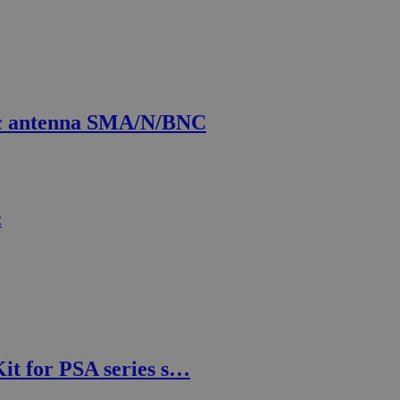
c antenna SMA/N/BNC
t for PSA series s…