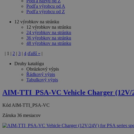
Podľa názvu od Z
Podľa výrobcu od A
Podľa výrobcu od Z
12 výrobkov na stránku
12 výrobkov na stránku
24 výrobkov na stránku
36 výrobkov na stránku
48 výrobkov na stránku
|
1
|
2
|
3
|
4
ďalší
»
|
Druhy katalógu
Obrázkový výpis
Řádkový výpis
Tabulkový výpis
AIM-TTI_PSA-VC Vehicle Charger (12V/2
Kód
AIM-TTI_PSA-VC
Záruka
36 mesiacov