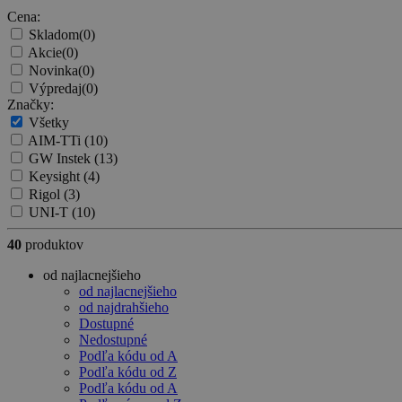
Cena:
Skladom
(0)
Akcie
(0)
Novinka
(0)
Výpredaj
(0)
Značky:
Všetky
AIM-TTi
(10)
GW Instek
(13)
Keysight
(4)
Rigol
(3)
UNI-T
(10)
40
produktov
od najlacnejšieho
od najlacnejšieho
od najdrahšieho
Dostupné
Nedostupné
Podľa kódu od A
Podľa kódu od Z
Podľa kódu od A