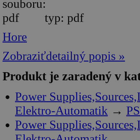
typ: pdf
Hore
Zobraziťdetailný popis »
Produkt je zaradený v ka
Power Supplies,Sources,
Elektro-Automatik
→
PS
Power Supplies,Sources,
Elektro-Automatik