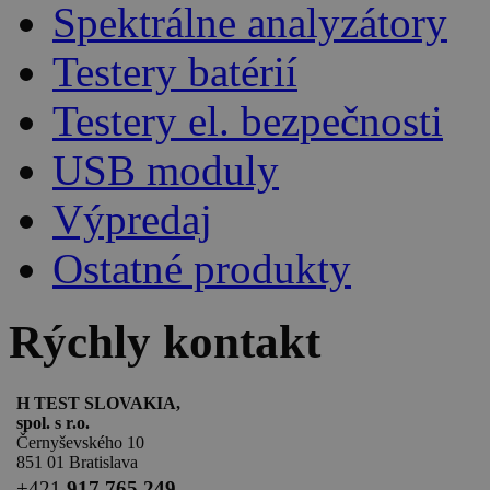
Spektrálne analyzátory
Testery batérií
Testery el. bezpečnosti
USB moduly
Výpredaj
Ostatné produkty
Rýchly kontakt
H TEST SLOVAKIA,
spol. s r.o.
Černyševského 10
851 01 Bratislava
+
421
917 765 249