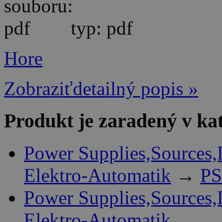
typ: pdf
Hore
Zobraziťdetailný popis »
Produkt je zaradený v ka
Power Supplies,Sources,
Elektro-Automatik
→
PS
Power Supplies,Sources,
Elektro-Automatik