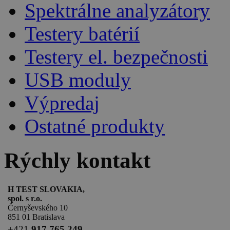
Spektrálne analyzátory
Testery batérií
Testery el. bezpečnosti
USB moduly
Výpredaj
Ostatné produkty
Rýchly kontakt
H TEST SLOVAKIA,
spol. s r.o.
Černyševského 10
851 01 Bratislava
+
421
917 765 249