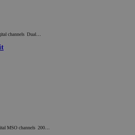
igital channels Dual…
it
digital MSO channels 200…