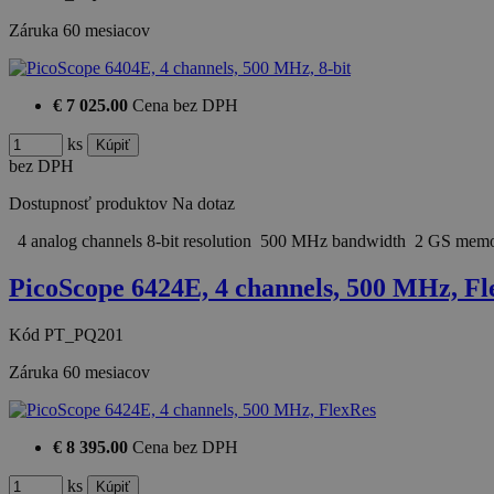
Záruka
60 mesiacov
€ 7 025.00
Cena bez DPH
ks
bez DPH
Dostupnosť produktov
Na dotaz
4 analog channels 8-bit resolution 500 MHz bandwidth 2 GS me
PicoScope 6424E, 4 channels, 500 MHz, Fl
Kód
PT_PQ201
Záruka
60 mesiacov
€ 8 395.00
Cena bez DPH
ks