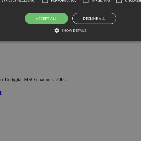
STRICTLY NECESSARY
PERFORMANCE
TARGETING
UNCLASSI
ACCEPT ALL
DECLINE ALL
SHOW DETAILS
 to 16 digital MSO channels 200…
t