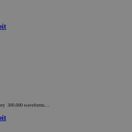
it
mory 300.000 waveforms…
it