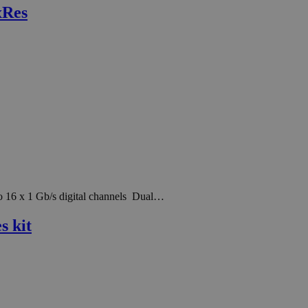
xRes
 16 x 1 Gb/s digital channels Dual…
s kit