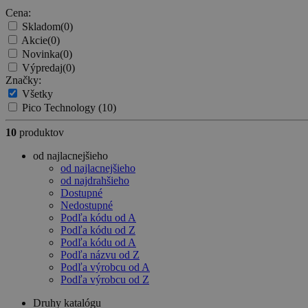
Cena:
Skladom
(0)
Akcie
(0)
Novinka
(0)
Výpredaj
(0)
Značky:
Všetky
Pico Technology
(10)
10
produktov
od najlacnejšieho
od najlacnejšieho
od najdrahšieho
Dostupné
Nedostupné
Podľa kódu od A
Podľa kódu od Z
Podľa kódu od A
Podľa názvu od Z
Podľa výrobcu od A
Podľa výrobcu od Z
Druhy katalógu