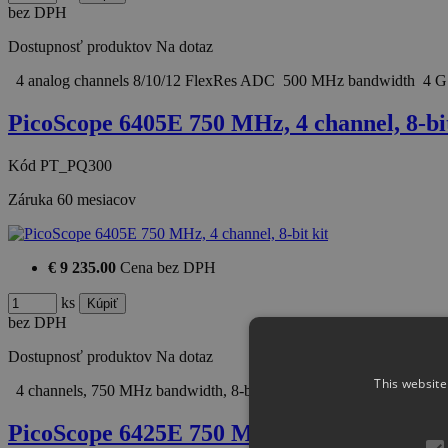
bez DPH
Dostupnosť produktov
Na dotaz
4 analog channels 8/10/12 FlexRes ADC 500 MHz bandwidth 4
PicoScope 6405E 750 MHz, 4 channel, 8-bit
Kód
PT_PQ300
Záruka
60 mesiacov
€ 9 235.00
Cena bez DPH
ks
bez DPH
Dostupnosť produktov
Na dotaz
This website
4 channels, 750 MHz bandwidth, 8-bit resolution Supports up to 1
PicoScope 6425E 750 MHz, 4 channel, Flex