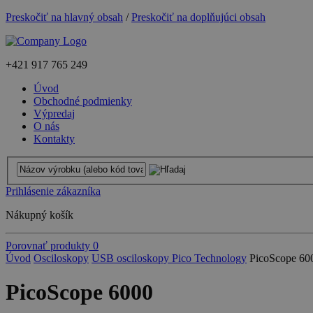
Preskočiť na hlavný obsah
/
Preskočiť na doplňujúci obsah
+421
917 765 249
Úvod
Obchodné podmienky
Výpredaj
O nás
Kontakty
Prihlásenie zákazníka
Nákupný košík
Porovnať produkty
0
Úvod
Osciloskopy
USB osciloskopy Pico Technology
PicoScope 60
PicoScope 6000