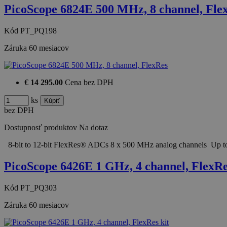
PicoScope 6824E 500 MHz, 8 channel, Fle
Kód
PT_PQ198
Záruka
60 mesiacov
€ 14 295.00
Cena bez DPH
ks
bez DPH
Dostupnosť produktov
Na dotaz
8-bit to 12-bit FlexRes® ADCs 8 x 500 MHz analog channels Up to
PicoScope 6426E 1 GHz, 4 channel, FlexRe
Kód
PT_PQ303
Záruka
60 mesiacov