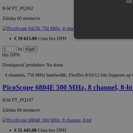
Kód
PT_PQ302
Záruka
60 mesiacov
€ 10 615.00
Cena bez DPH
ks
bez DPH
Dostupnosť produktov
Na dotaz
4 channels, 750 MHz bandwidth, FlexRes 8/10/12 bits Supports up
PicoScope 6804E 500 MHz, 8 channel, 8-bi
Kód
PT_PQ197
Záruka
60 mesiacov
€ 11 445.00
Cena bez DPH