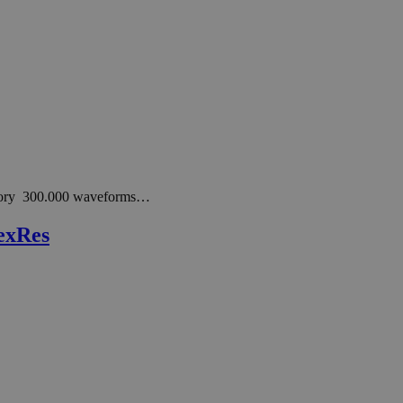
mory 300.000 waveforms…
exRes