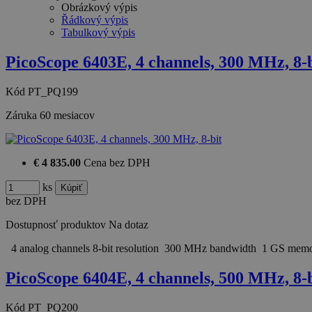
Obrázkový výpis
Řádkový výpis
Tabulkový výpis
PicoScope 6403E, 4 channels, 300 MHz, 8-b
Kód
PT_PQ199
Záruka
60 mesiacov
€ 4 835.00
Cena bez DPH
ks
bez DPH
Dostupnosť produktov
Na dotaz
4 analog channels 8-bit resolution 300 MHz bandwidth 1 GS me
PicoScope 6404E, 4 channels, 500 MHz, 8-b
Kód
PT_PQ200