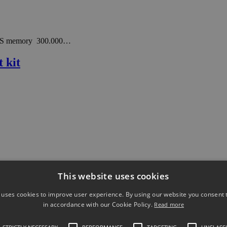
 GS memory 300.000…
 kit
This website uses cookies
 uses cookies to improve user experience. By using our website you consent t
6 digital MSO channels 200…
in accordance with our Cookie Policy.
Read more
Res kit