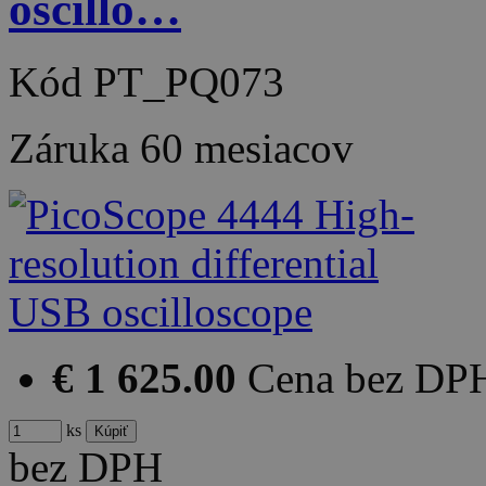
oscillo…
Kód
PT_PQ073
Záruka
60 mesiacov
€ 1 625.00
Cena bez DP
ks
bez DPH