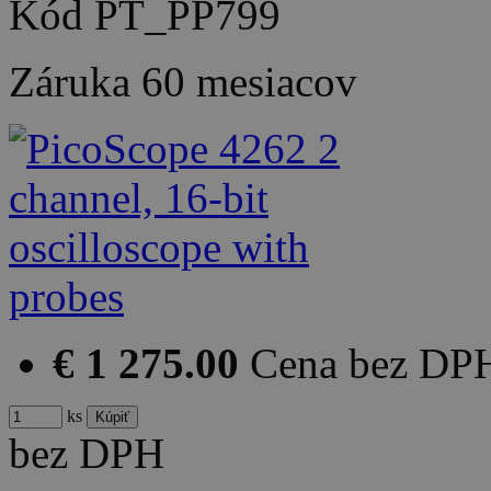
Kód
PT_PP799
Záruka
60 mesiacov
€ 1 275.00
Cena bez DP
ks
bez DPH