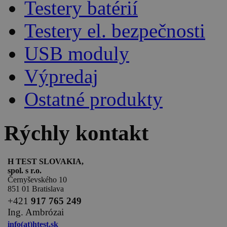
Testery batérií
Testery el. bezpečnosti
USB moduly
Výpredaj
Ostatné produkty
Rýchly kontakt
H TEST SLOVAKIA,
spol. s r.o.
Černyševského 10
851 01 Bratislava
+
421
917 765 249
Ing. Ambrózai
info(at)htest.sk