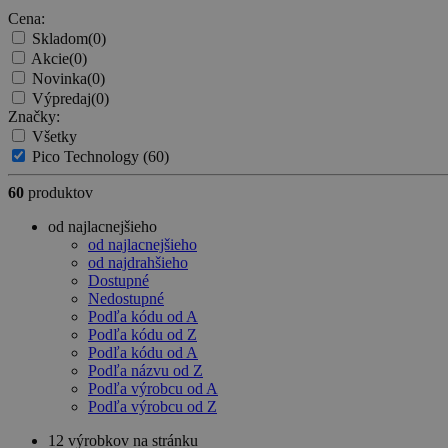
Cena:
Skladom
(0)
Akcie
(0)
Novinka
(0)
Výpredaj
(0)
Značky:
Všetky
Pico Technology
(60)
60
produktov
od najlacnejšieho
od najlacnejšieho
od najdrahšieho
Dostupné
Nedostupné
Podľa kódu od A
Podľa kódu od Z
Podľa kódu od A
Podľa názvu od Z
Podľa výrobcu od A
Podľa výrobcu od Z
12 výrobkov na stránku