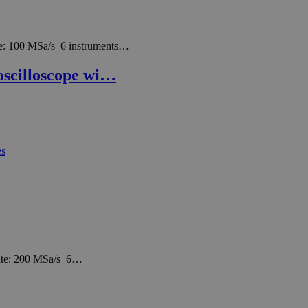
e: 100 MSa/s 6 instruments…
oscilloscope wi…
ate: 200 MSa/s 6…