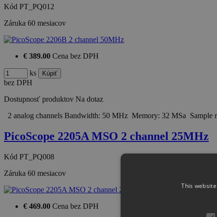
Kód
PT_PQ012
Záruka
60 mesiacov
€ 389.00
Cena bez DPH
ks
bez DPH
Dostupnosť produktov
Na dotaz
2 analog channels Bandwidth: 50 MHz Memory: 32 MSa Sample r
PicoScope 2205A MSO 2 channel 25MHz
Kód
PT_PQ008
Záruka
60 mesiacov
This website
€ 469.00
Cena bez DPH