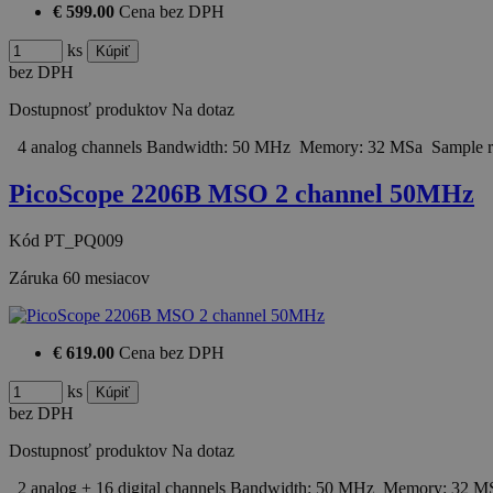
€ 599.00
Cena bez DPH
ks
bez DPH
Dostupnosť produktov
Na dotaz
4 analog channels Bandwidth: 50 MHz Memory: 32 MSa Sample ra
PicoScope 2206B MSO 2 channel 50MHz
Kód
PT_PQ009
Záruka
60 mesiacov
€ 619.00
Cena bez DPH
ks
bez DPH
Dostupnosť produktov
Na dotaz
2 analog + 16 digital channels Bandwidth: 50 MHz Memory: 32 M