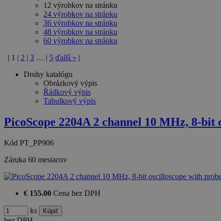
12 výrobkov na stránku
24 výrobkov na stránku
36 výrobkov na stránku
48 výrobkov na stránku
60 výrobkov na stránku
|
1
|
2
|
3
…
|
5
ďalší
»
|
Druhy katalógu
Obrázkový výpis
Řádkový výpis
Tabulkový výpis
PicoScope 2204A 2 channel 10 MHz, 8-bit 
Kód
PT_PP906
Záruka
60 mesiacov
€ 155.00
Cena bez DPH
ks
bez DPH