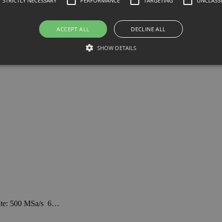
STRICTLY NECESSARY
PERFORMANCE
TARGETING
UNCLASSI
ACCEPT ALL
DECLINE ALL
SHOW DETAILS
Sa Sample rate: 500 MSa/s 6…
ate: 500 MSa/s 6…