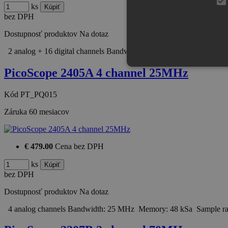
ks
bez DPH
Dostupnosť produktov
Na dotaz
2 analog + 16 digital channels Bandwidth: 25 MHz Memory: 48 k
PicoScope 2405A 4 channel 25MHz
Kód
PT_PQ015
Záruka
60 mesiacov
€ 479.00
Cena bez DPH
ks
bez DPH
Dostupnosť produktov
Na dotaz
4 analog channels Bandwidth: 25 MHz Memory: 48 kSa Sample r