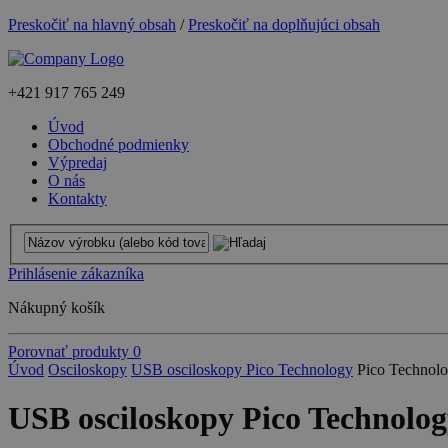
Preskočiť na hlavný obsah
/
Preskočiť na doplňujúci obsah
+421
917 765 249
Úvod
Obchodné podmienky
Výpredaj
O nás
Kontakty
Prihlásenie zákazníka
Nákupný košík
Porovnať produkty
0
Úvod
Osciloskopy
USB osciloskopy Pico Technology
Pico Technol
USB osciloskopy Pico Technolog