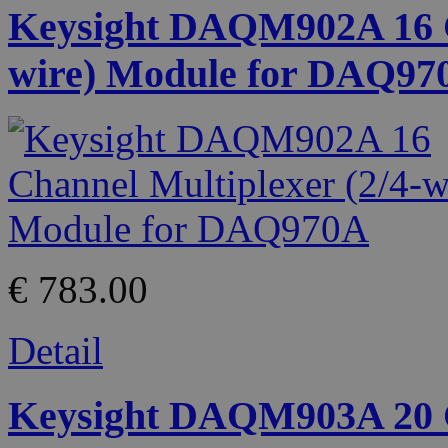
Keysight DAQM902A 16 Ch
wire) Module for DAQ97
€ 783.00
Detail
Keysight DAQM903A 20 C