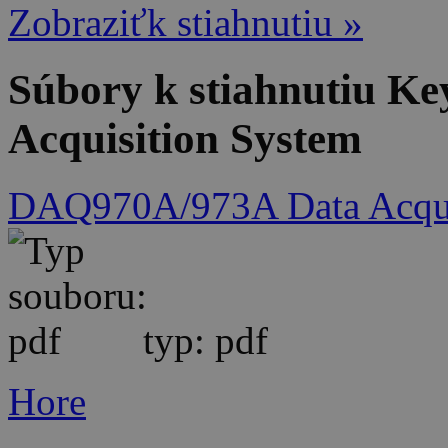
Zobraziťk stiahnutiu »
Súbory k stiahnutiu K
Acquisition System
DAQ970A/973A Data Acqui
typ: pdf
Hore