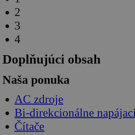
2
3
4
Doplňujúci obsah
Naša ponuka
AC zdroje
Bi-direkcionálne napájac
Čítače