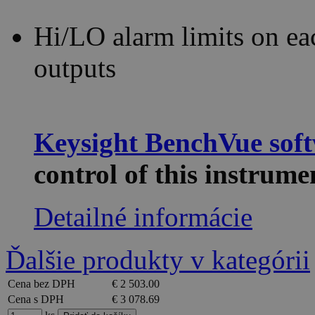
Hi/LO alarm limits on ea
outputs
Keysight BenchVue sof
control of this instru
Detailné informácie
Ďalšie produkty v kategórii
Cena bez DPH
€ 2 503.00
Cena s DPH
€ 3 078.69