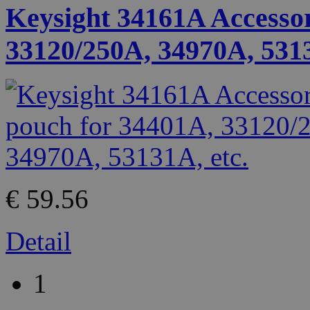
Keysight 34161A Accesso
33120/250A, 34970A, 5313
€ 59.56
Detail
1