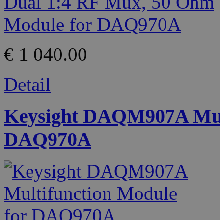
€ 1 040.00
Detail
Keysight DAQM907A Mult
DAQ970A