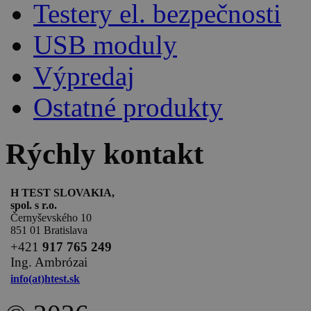
Testery el. bezpečnosti
USB moduly
Výpredaj
Ostatné produkty
Rýchly kontakt
H TEST SLOVAKIA,
spol. s r.o.
Černyševského 10
851 01 Bratislava
+
421
917 765 249
Ing. Ambrózai
info(at)htest.sk