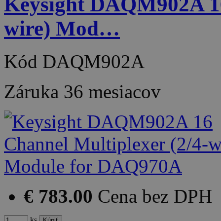
Keysight DAQM902A 16 
wire) Mod…
Kód
DAQM902A
Záruka
36 mesiacov
€ 783.00
Cena bez DPH
ks