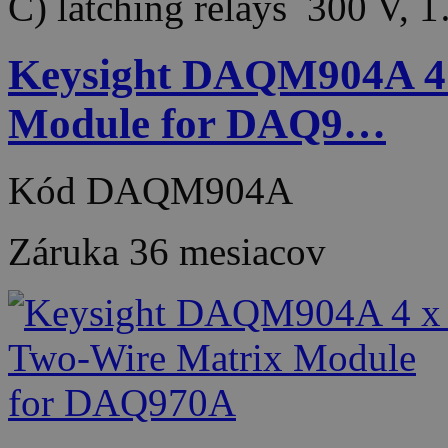
C) latching relays 300 V, 
Keysight DAQM904A 4 
Module for DAQ9…
Kód
DAQM904A
Záruka
36 mesiacov