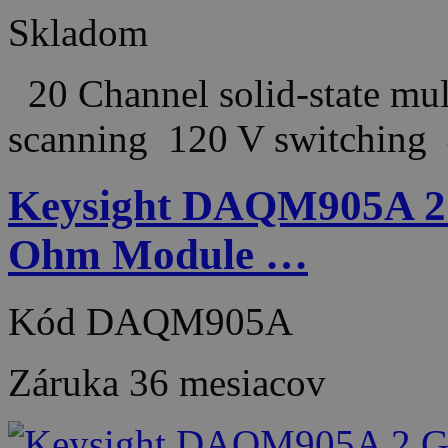
Skladom
20 Channel solid-state mul
scanning 120 V switchin
Keysight DAQM905A 2 
Ohm Module …
Kód
DAQM905A
Záruka
36 mesiacov