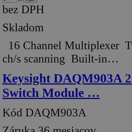
bez DPH
Skladom
16 Channel Multiplexer T
ch/s scanning Built-in…
Keysight DAQM903A 20
Switch Module …
Kód
DAQM903A
Záruka
36 mesiacov