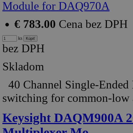
€ 783.00
Cena bez DPH
ks
bez DPH
Skladom
40 Channel Single-Ended M
switching for common-low
Keysight DAQM900A 20 
Multiplexer Mo…