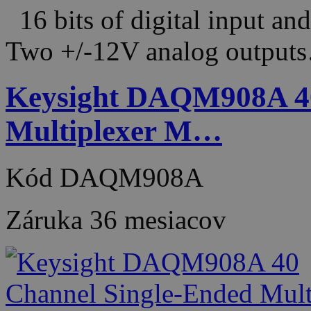
16 bits of digital input an
Two +/-12V analog output
Keysight DAQM908A 40
Multiplexer M…
Kód
DAQM908A
Záruka
36 mesiacov