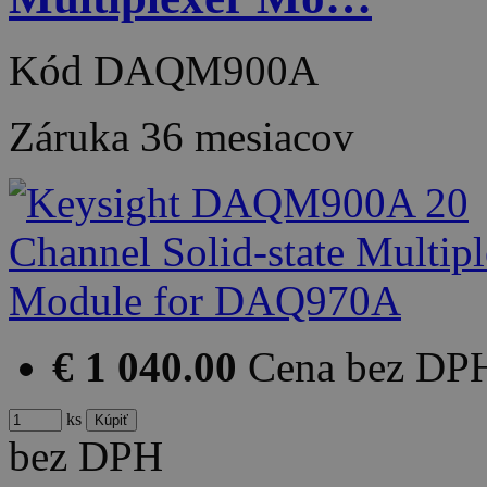
Kód
DAQM900A
Záruka
36 mesiacov
€ 1 040.00
Cena bez DP
ks
bez DPH