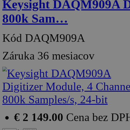
Keysight DAQM909A Dig
800k Sam…
Kód
DAQM909A
Záruka
36 mesiacov
€ 2 149.00
Cena bez DP