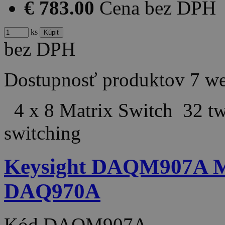
€ 783.00
Cena bez DPH
ks
bez DPH
Dostupnosť produktov
7 w
4 x 8 Matrix Switch 32 two
switching
Keysight DAQM907A Mu
DAQ970A
Kód
DAQM907A