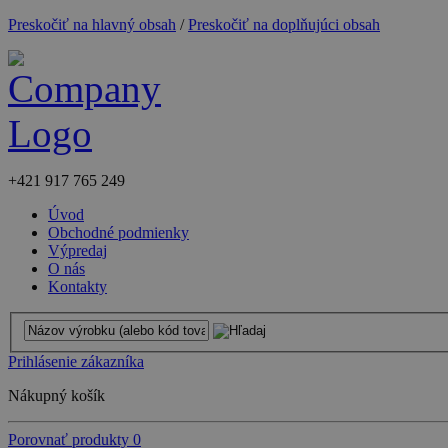
Preskočiť na hlavný obsah
/
Preskočiť na doplňujúci obsah
+421
917 765 249
Úvod
Obchodné podmienky
Výpredaj
O nás
Kontakty
Prihlásenie zákazníka
Nákupný košík
Porovnať produkty
0