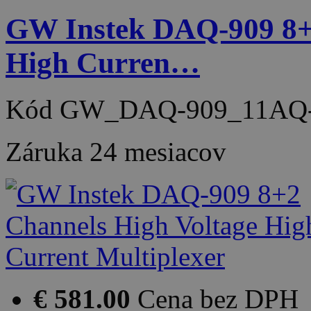
GW Instek DAQ-909 8+
High Curren…
Kód
GW_DAQ-909_11AQ-
Záruka
24 mesiacov
€ 581.00
Cena bez DPH