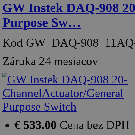
GW Instek DAQ-908 20
Purpose Sw…
Kód
GW_DAQ-908_11AQ-
Záruka
24 mesiacov
€ 533.00
Cena bez DPH