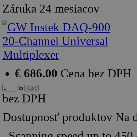
Záruka
24 mesiacov
€ 686.00
Cena bez DPH
ks
bez DPH
Dostupnosť produktov
Na d
Scanning speed up to 450 