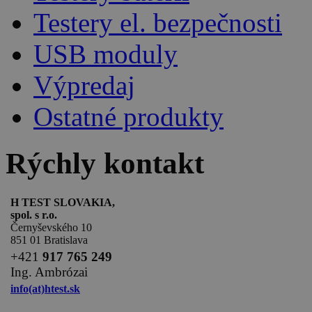
Testery el. bezpečnosti
USB moduly
Výpredaj
Ostatné produkty
Rýchly kontakt
H TEST SLOVAKIA,
spol. s r.o.
Černyševského 10
851 01 Bratislava
+
421
917 765 249
Ing. Ambrózai
info(at)htest.sk