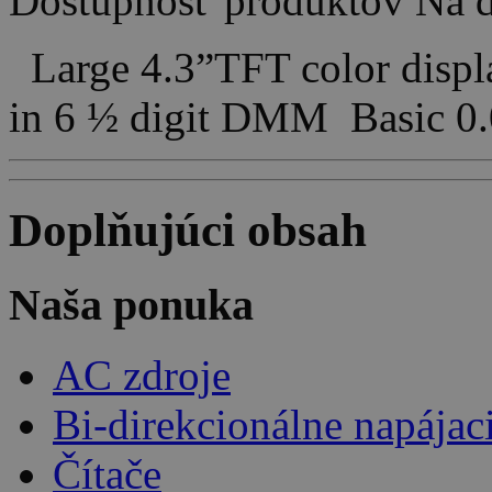
Dostupnosť produktov
Na d
Large 4.3”TFT color displa
in 6 ½ digit DMM Basic 
Doplňujúci obsah
Naša ponuka
AC zdroje
Bi-direkcionálne napájac
Čítače