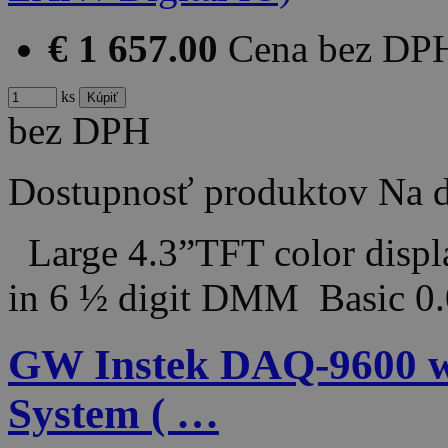
€ 1 657.00
Cena bez DP
ks
bez DPH
Dostupnosť produktov
Na d
Large 4.3”TFT color displa
in 6 ½ digit DMM Basic 
GW Instek DAQ-9600 wi
System ( …