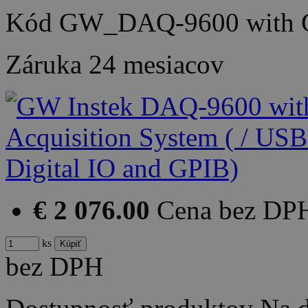
Kód
GW_DAQ-9600 with
Záruka
24 mesiacov
€ 2 076.00
Cena bez DP
ks
bez DPH