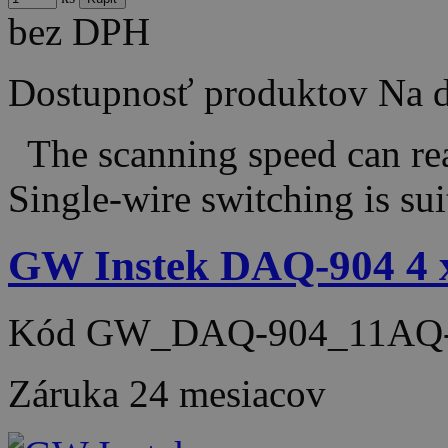
bez DPH
Dostupnosť produktov
Na d
The scanning speed can rea
Single-wire switching is s
GW Instek DAQ-904 4 x
Kód
GW_DAQ-904_11AQ-
Záruka
24 mesiacov