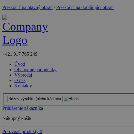
Preskočiť na hlavný obsah
/
Preskočiť na doplňujúci obsah
+421
917 765 249
Úvod
Obchodné podmienky
Výpredaj
O nás
Kontakty
Prihlásenie zákazníka
Nákupný košík
Porovnať produkty
0