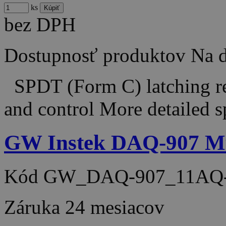
ks
bez DPH
Dostupnosť produktov
Na d
SPDT (Form C) latching rel
and control More detailed 
GW Instek DAQ-907 Mu
Kód
GW_DAQ-907_11AQ-
Záruka
24 mesiacov