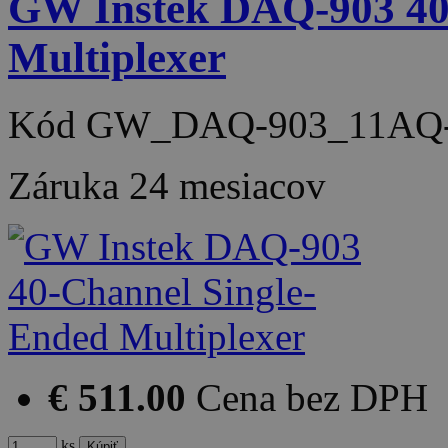
GW Instek DAQ-903 40
Multiplexer
Kód
GW_DAQ-903_11AQ-
Záruka
24 mesiacov
€ 511.00
Cena bez DPH
ks