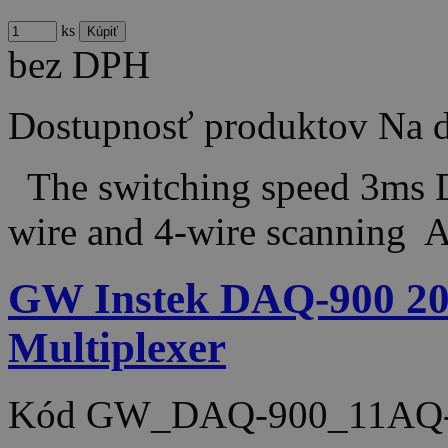
ks
bez DPH
Dostupnosť produktov
Na d
The switching speed 3ms D
wire and 4-wire scanning 
GW Instek DAQ-900 20
Multiplexer
Kód
GW_DAQ-900_11AQ-