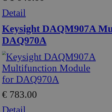
Detail
Keysight DAQM907A Mult
DAQ970A
€ 783.00
Detail