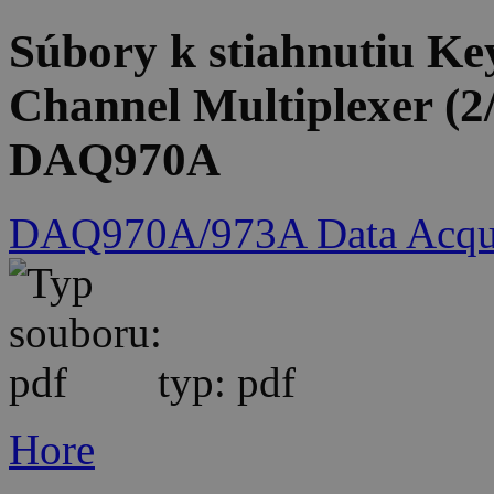
Súbory k stiahnutiu 
Channel Multiplexer (2
DAQ970A
DAQ970A/973A Data Acqui
typ: pdf
Hore