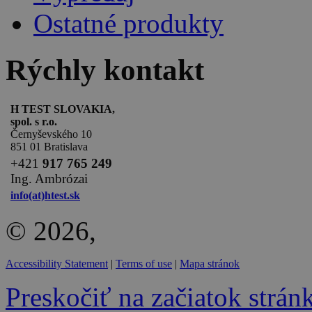
Ostatné produkty
Rýchly kontakt
H TEST SLOVAKIA,
spol. s r.o.
Černyševského 10
851 01 Bratislava
+
421
917 765 249
Ing. Ambrózai
info(at)htest.sk
© 2026,
Accessibility Statement
|
Terms of use
|
Mapa stránok
Preskočiť na začiatok strán