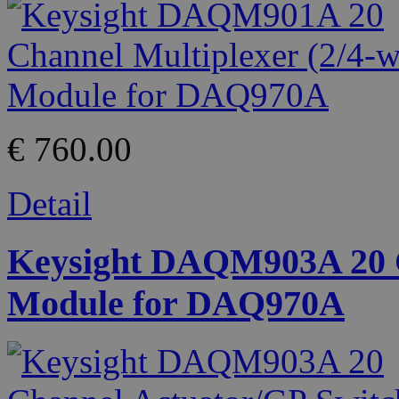
€ 760.00
Detail
Keysight DAQM903A 20 C
Module for DAQ970A