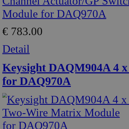
€ 783.00
Detail
Keysight DAQM904A 4 x 
for DAQ970A