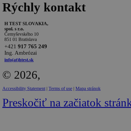
Rýchly kontakt
H TEST SLOVAKIA,
spol. s r.o.
Černyševského 10
851 01 Bratislava
+
421
917 765 249
Ing. Ambrózai
info(at)htest.sk
© 2026,
Accessibility Statement
|
Terms of use
|
Mapa stránok
Preskočiť na začiatok strán