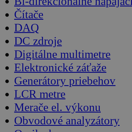
Bi-direkcionálne napájac
Čítače
DAQ
DC zdroje
Digitálne multimetre
Elektronické záťaže
Generátory priebehov
LCR metre
Merače el. výkonu
Obvodové analyzátory