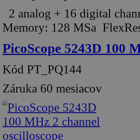
2 analog + 16 digital cha
Memory: 128 MSa FlexRes
PicoScope 5243D 100 MH
Kód
PT_PQ144
Záruka
60 mesiacov