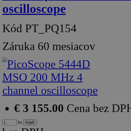
oscilloscope
Kód
PT_PQ154
Záruka
60 mesiacov
€ 3 155.00
Cena bez DP
ks