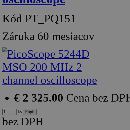
Kód
PT_PQ151
Záruka
60 mesiacov
€ 2 325.00
Cena bez DP
ks
bez DPH