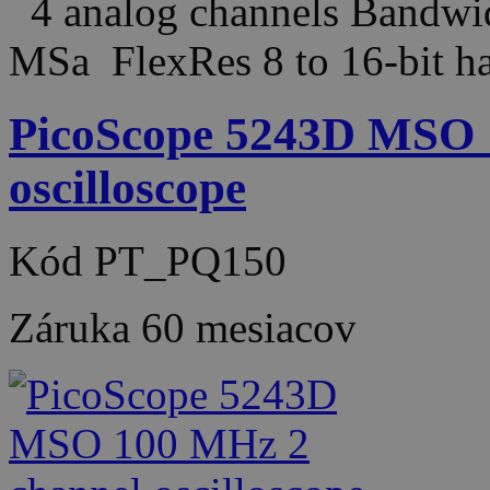
4 analog channels Bandw
MSa FlexRes 8 to 16-bit h
PicoScope 5243D MSO 
oscilloscope
Kód
PT_PQ150
Záruka
60 mesiacov