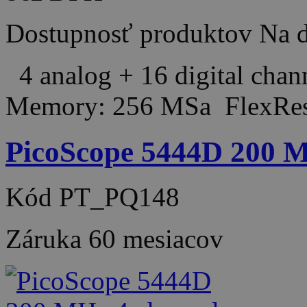
Dostupnosť produktov
Na d
4 analog + 16 digital cha
Memory: 256 MSa FlexRes
PicoScope 5444D 200 MH
Kód
PT_PQ148
Záruka
60 mesiacov