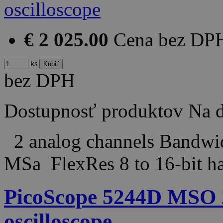
€ 2 025.00
Cena bez DP
ks
bez DPH
Dostupnosť produktov
Na d
2 analog channels Bandw
MSa FlexRes 8 to 16-bit 
PicoScope 5244D MSO 
oscilloscope