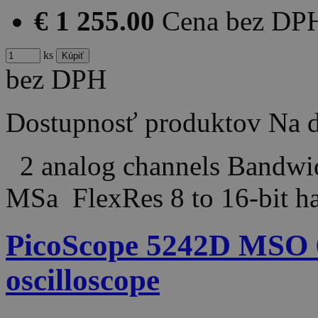
€ 1 255.00
Cena bez DP
ks
bez DPH
Dostupnosť produktov
Na d
2 analog channels Bandw
MSa FlexRes 8 to 16-bit h
PicoScope 5242D MSO 
oscilloscope