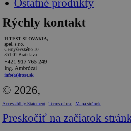
Ostatné produkty
Rýchly kontakt
H TEST SLOVAKIA,
spol. s r.o.
Černyševského 10
851 01 Bratislava
+
421
917 765 249
Ing. Ambrózai
info(at)htest.sk
© 2026,
Accessibility Statement
|
Terms of use
|
Mapa stránok
Preskočiť na začiatok strán