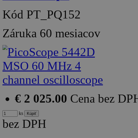
Kód
PT_PQ152
Záruka
60 mesiacov
€ 2 025.00
Cena bez DP
ks
bez DPH