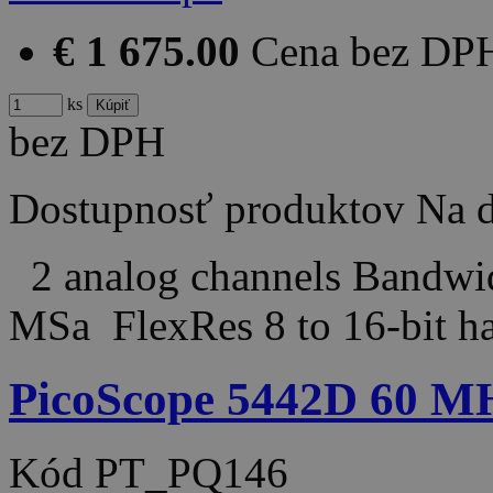
€ 1 675.00
Cena bez DP
ks
bez DPH
Dostupnosť produktov
Na d
2 analog channels Bandw
MSa FlexRes 8 to 16-bit 
PicoScope 5442D 60 MHz
Kód
PT_PQ146