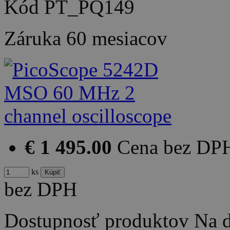
Kód
PT_PQ149
Záruka
60 mesiacov
€ 1 495.00
Cena bez DP
ks
bez DPH
Dostupnosť produktov
Na d