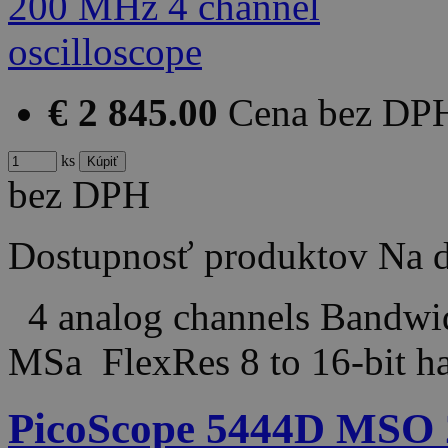
€ 2 845.00
Cena bez DP
ks
bez DPH
Dostupnosť produktov
Na d
4 analog channels Bandw
MSa FlexRes 8 to 16-bit 
PicoScope 5444D MSO 