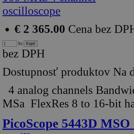
€ 2 365.00
Cena bez DP
ks
bez DPH
Dostupnosť produktov
Na d
4 analog channels Bandw
MSa FlexRes 8 to 16-bit 
PicoScope 5443D MSO 