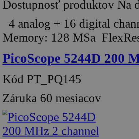
Dostupnosť produktov
Na d
4 analog + 16 digital cha
Memory: 128 MSa FlexRes
PicoScope 5244D 200 MH
Kód
PT_PQ145
Záruka
60 mesiacov