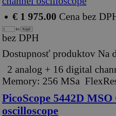
€ 1 975.00
Cena bez DP
ks
bez DPH
Dostupnosť produktov
Na d
2 analog + 16 digital cha
Memory: 256 MSa FlexRes
PicoScope 5442D MSO 
oscilloscope