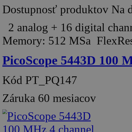
Dostupnosť produktov
Na d
2 analog + 16 digital cha
Memory: 512 MSa FlexRes
PicoScope 5443D 100 MH
Kód
PT_PQ147
Záruka
60 mesiacov