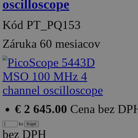
oscilloscope
Kód
PT_PQ153
Záruka
60 mesiacov
€ 2 645.00
Cena bez DP
ks
bez DPH