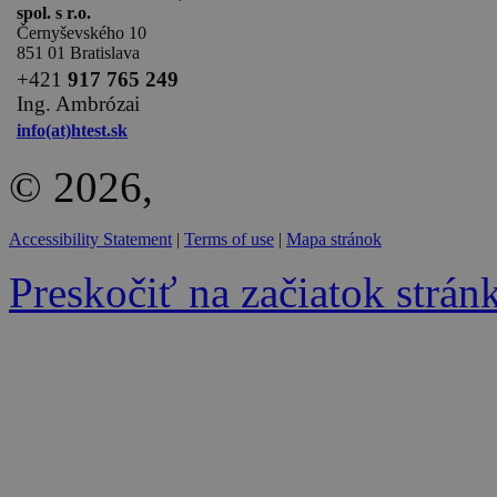
spol. s r.o.
Černyševského 10
851 01 Bratislava
+
421
917 765 249
Ing. Ambrózai
info(at)htest.sk
© 2026,
Accessibility Statement
|
Terms of use
|
Mapa stránok
Preskočiť na začiatok strán