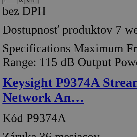
ks
bez DPH
Dostupnosť produktov
7 w
Specifications Maximum F
Range: 115 dB Output Pow
Keysight P9374A Stream
Network An…
Kód
P9374A
Záruka
36 mesiacov