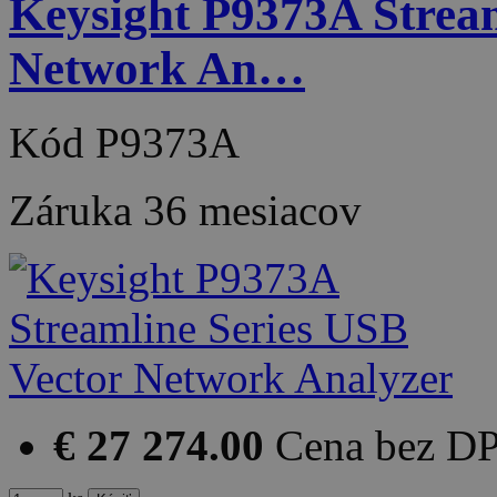
Keysight P9373A Stream
Network An…
Kód
P9373A
Záruka
36 mesiacov
€ 27 274.00
Cena bez D