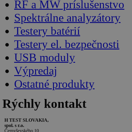
RF a MW príslušenstvo
Spektrálne analyzátory
Testery batérií
Testery el. bezpečnosti
USB moduly
Výpredaj
Ostatné produkty
Rýchly kontakt
H TEST SLOVAKIA,
spol. s r.o.
Černyševského 10