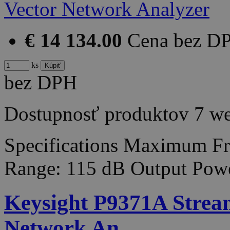
€ 14 134.00
Cena bez D
ks
bez DPH
Dostupnosť produktov
7 w
Specifications Maximum F
Range: 115 dB Output Pow
Keysight P9371A Stream
Network An…