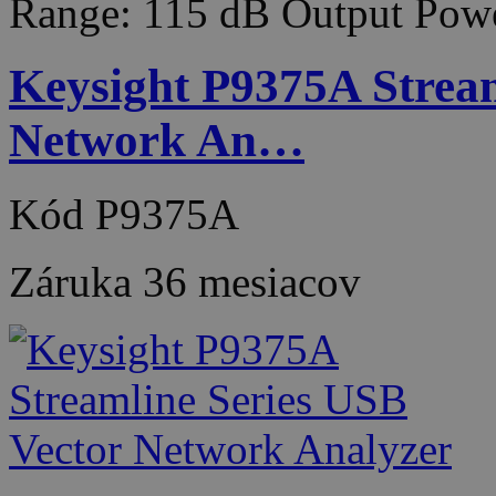
Range: 115 dB Output Pow
Keysight P9375A Stream
Network An…
Kód
P9375A
Záruka
36 mesiacov