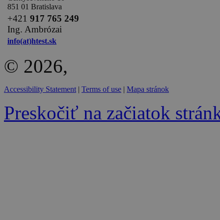
851 01 Bratislava
+
421
917 765 249
Ing. Ambrózai
info(at)htest.sk
© 2026,
Accessibility Statement
|
Terms of use
|
Mapa stránok
Preskočiť na začiatok strán