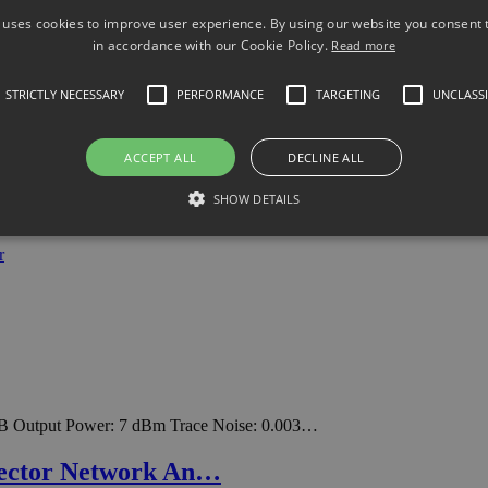
 uses cookies to improve user experience. By using our website you consent t
in accordance with our Cookie Policy.
Read more
 Output Power: 7 dBm Trace Noise: 0.003…
STRICTLY NECESSARY
PERFORMANCE
TARGETING
UNCLASSI
Vector Network An…
ACCEPT ALL
DECLINE ALL
SHOW DETAILS
B Output Power: 7 dBm Trace Noise: 0.003…
Vector Network An…