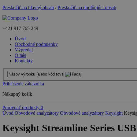
Preskočiť na hlavný obsah
/
Preskočiť na doplňujúci obsah
+421
917 765 249
Úvod
Obchodné podmienky
Výpredaj
O nás
Kontakty
Prihlásenie zákazníka
Nákupný košík
Porovnať produkty
0
Úvod
Obvodové analyzátory
Obvodové analyzátory Keysight
Keysig
Keysight Streamline Series USB