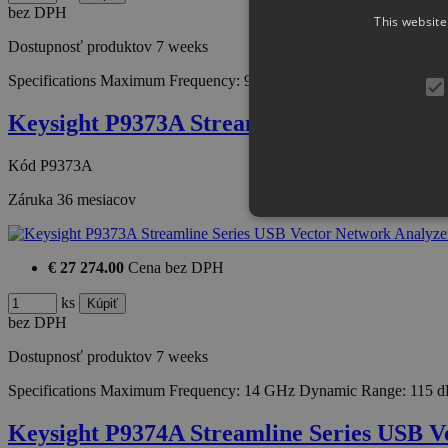
bez DPH
This website
Dostupnosť produktov
7 weeks
Specifications Maximum Frequency: 9 GHz Dynamic Range: 115 dB
Keysight P9373A Streamline Series USB 
Kód
P9373A
Záruka
36 mesiacov
€ 27 274.00
Cena bez DPH
ks
bez DPH
Dostupnosť produktov
7 weeks
Specifications Maximum Frequency: 14 GHz Dynamic Range: 115 d
Keysight P9374A Streamline Series USB 