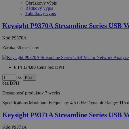
Obrázkový výpis
Řádkový výpis
Tabulkový výpis
Keysight P9370A Streamline Series USB 
Kód
P9370A
Záruka
36 mesiacov
€ 14 134.00
Cena bez DPH
ks
bez DPH
Dostupnosť produktov
7 weeks
Specifications Maximum Frequency: 4.5 GHz Dynamic Range: 115 
Keysight P9371A Streamline Series USB 
Kód
P9371A