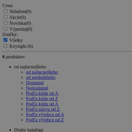
Cena:
Skladom
(0)
Akcie
(0)
Novinka
(0)
Výpredaj
(0)
Značky:
Všetky
Keysight
(6)
6
produktov
od najlacnejšieho
od najlacnejšieho
od najdrahšieho
Dostupné
Nedostupné
Podľa kódu od A
Podľa kódu od Z
Podľa kódu od A
Podľa názvu od Z
Podľa výrobcu od A
Podľa výrobcu od Z
Druhy katalógu