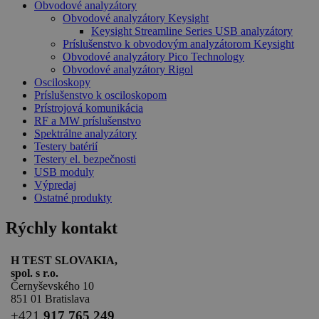
Obvodové analyzátory
Obvodové analyzátory Keysight
Keysight Streamline Series USB analyzátory
Príslušenstvo k obvodovým analyzátorom Keysight
Obvodové analyzátory Pico Technology
Obvodové analyzátory Rigol
Osciloskopy
Príslušenstvo k osciloskopom
Prístrojová komunikácia
RF a MW príslušenstvo
Spektrálne analyzátory
Testery batérií
Testery el. bezpečnosti
USB moduly
Výpredaj
Ostatné produkty
Rýchly kontakt
H TEST SLOVAKIA,
spol. s r.o.
Černyševského 10
851 01 Bratislava
+
421
917 765 249