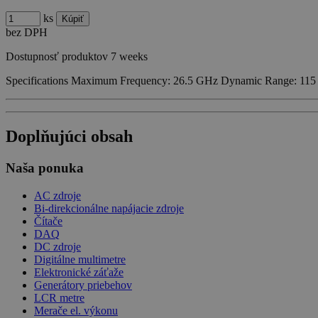
ks
bez DPH
Dostupnosť produktov
7 weeks
Specifications Maximum Frequency: 26.5 GHz Dynamic Range: 115
Doplňujúci obsah
Naša ponuka
AC zdroje
Bi-direkcionálne napájacie zdroje
Čítače
DAQ
DC zdroje
Digitálne multimetre
Elektronické záťaže
Generátory priebehov
LCR metre
Merače el. výkonu