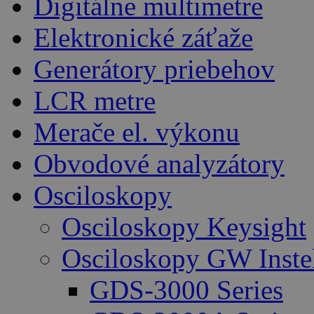
Digitálne multimetre
Elektronické záťaže
Generátory priebehov
LCR metre
Merače el. výkonu
Obvodové analyzátory
Osciloskopy
Osciloskopy Keysight
Osciloskopy GW Inste
GDS-3000 Series