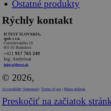
Ostatné produkty
Rýchly kontakt
H TEST SLOVAKIA,
spol. s r.o.
Černyševského 10
851 01 Bratislava
+
421
917 765 249
Ing. Ambrózai
info(at)htest.sk
© 2026,
Accessibility Statement
|
Terms of use
|
Mapa stránok
Preskočiť na začiatok strán