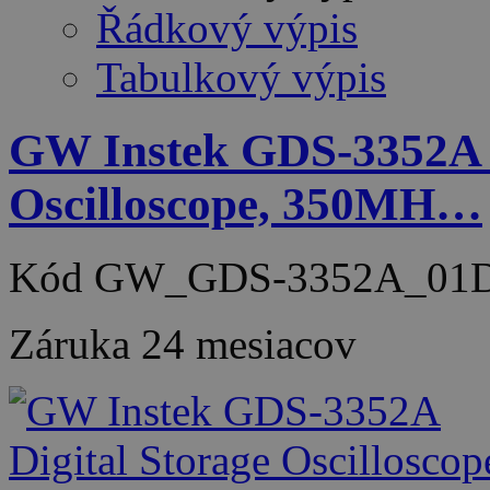
Řádkový výpis
Tabulkový výpis
GW Instek GDS-3352A D
Oscilloscope, 350MH…
Kód
GW_GDS-3352A_01
Záruka
24 mesiacov