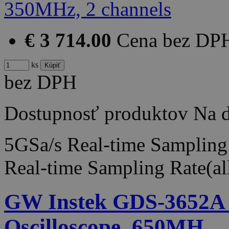
€ 3 714.00
Cena bez DP
ks
bez DPH
Dostupnosť produktov
Na d
5GSa/s Real-time Sampling 
Real-time Sampling Rate(a
GW Instek GDS-3652A D
Oscilloscope, 650MH…