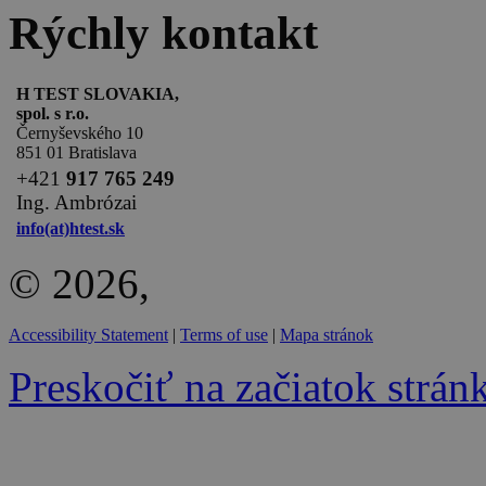
Rýchly kontakt
H TEST SLOVAKIA,
spol. s r.o.
Černyševského 10
851 01 Bratislava
+
421
917 765 249
Ing. Ambrózai
info(at)htest.sk
© 2026,
Accessibility Statement
|
Terms of use
|
Mapa stránok
Preskočiť na začiatok strán