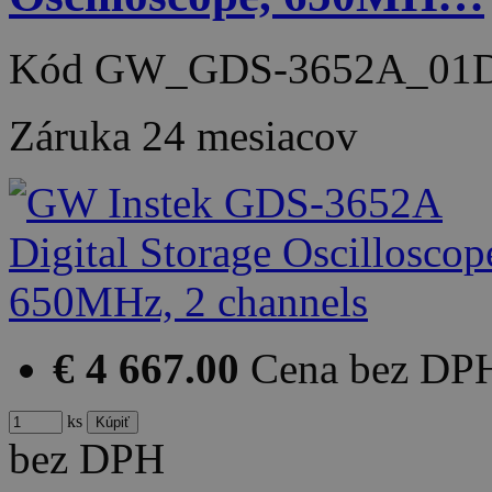
Kód
GW_GDS-3652A_01
Záruka
24 mesiacov
€ 4 667.00
Cena bez DP
ks
bez DPH