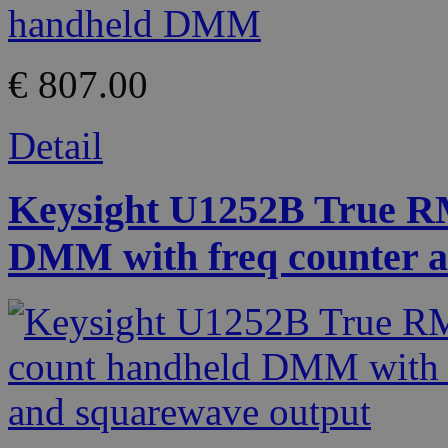
€ 807.00
Detail
Keysight U1252B True R
DMM with freq counter a