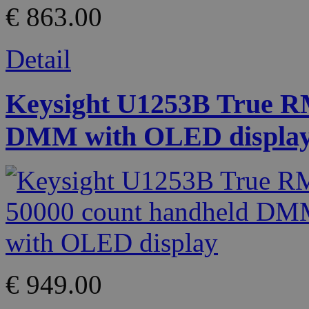
€ 863.00
Detail
Keysight U1253B True R
DMM with OLED displa
€ 949.00