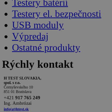
Testery batérií
Testery el. bezpečnosti
USB moduly
Výpredaj
Ostatné produkty
Rýchly kontakt
H TEST SLOVAKIA,
spol. s r.o.
Černyševského 10
851 01 Bratislava
+
421
917 765 249
Ing. Ambrózai
info(at)htest.sk