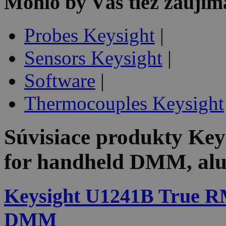
Mohlo by Vás tiež zaujím
Probes Keysight
|
Sensors Keysight
|
Software
|
Thermocouples Keysight
Súvisiace produkty
Key
for handheld DMM, al
Keysight U1241B True R
DMM