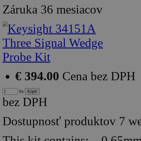
Záruka
36 mesiacov
€ 394.00
Cena bez DPH
ks
bez DPH
Dostupnosť produktov
7 w
This kit contains: 0.65m