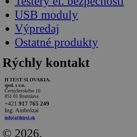
Testery el. bezpečnosti
USB moduly
Výpredaj
Ostatné produkty
Rýchly kontakt
H TEST SLOVAKIA,
spol. s r.o.
Černyševského 10
851 01 Bratislava
+
421
917 765 249
Ing. Ambrózai
info(at)htest.sk
© 2026,