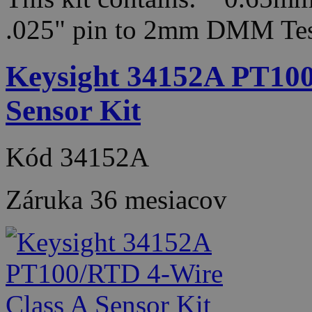
.025" pin to 2mm DMM T
Keysight 34152A PT100
Sensor Kit
Kód
34152A
Záruka
36 mesiacov