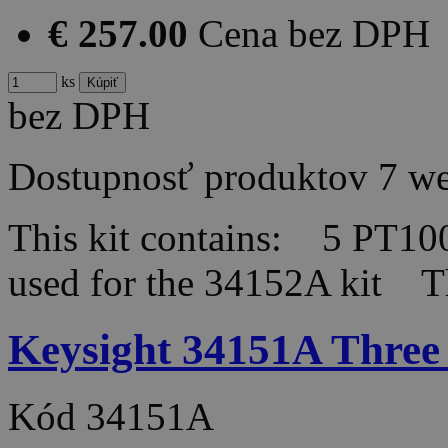
€ 257.00
Cena bez DPH
ks
bez DPH
Dostupnosť produktov
7 w
This kit contains: 5 PT10
used for the 34152A kit 
Keysight 34151A Three
Kód
34151A