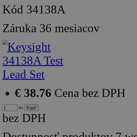
Kód
34138A
Záruka
36 mesiacov
€ 38.76
Cena bez DPH
ks
bez DPH
Dostupnosť produktov
7 w