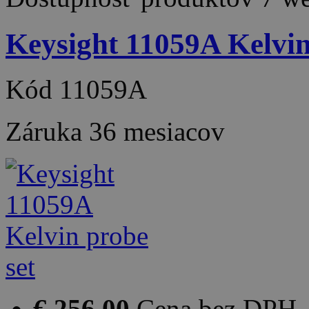
Keysight 11059A Kelvin
Kód
11059A
Záruka
36 mesiacov
€ 256.00
Cena bez DPH