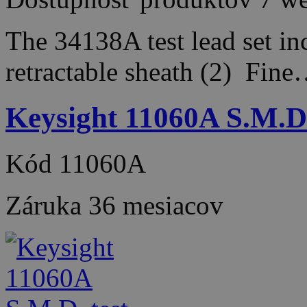
The 34138A test lead set i
retractable sheath (2) Fin
Keysight 11060A S.M.D.
Kód
11060A
Záruka
36 mesiacov