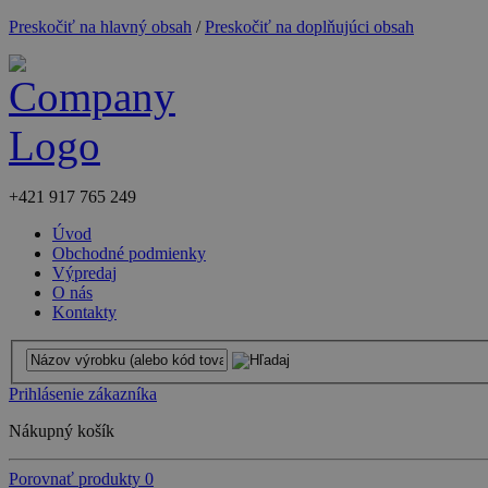
Preskočiť na hlavný obsah
/
Preskočiť na doplňujúci obsah
+421
917 765 249
Úvod
Obchodné podmienky
Výpredaj
O nás
Kontakty
Prihlásenie zákazníka
Nákupný košík
Porovnať produkty
0