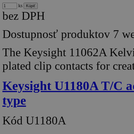
ks
bez DPH
Dostupnosť produktov
7 w
The Keysight 11062A Kelvin 
plated clip contacts for cr
Keysight U1180A T/C ad
type
Kód
U1180A