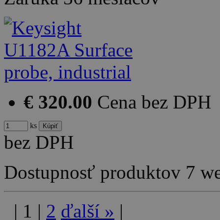
€ 320.00
Cena bez DPH
ks
bez DPH
Dostupnosť produktov
7 w
|
1
|
2
ďalší
»
|