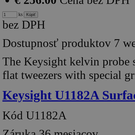
ks
bez DPH
Dostupnosť produktov
7 w
The Keysight kelvin probe s
flat tweezers with special 
Keysight U1182A Surfac
Kód
U1182A
Záruka
36 mesiacov