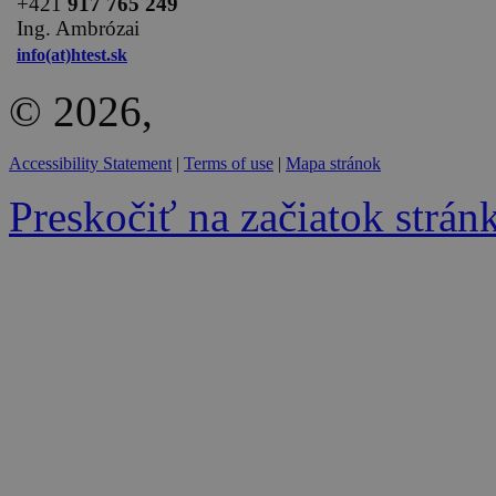
+
421
917 765 249
Ing. Ambrózai
info(at)htest.sk
© 2026,
Accessibility Statement
|
Terms of use
|
Mapa stránok
Preskočiť na začiatok strán