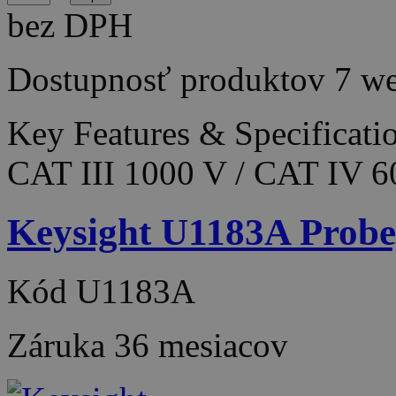
bez DPH
Dostupnosť produktov
7 w
Key Features & Specificati
CAT III 1000 V / CAT IV 6
Keysight U1183A Probe,
Kód
U1183A
Záruka
36 mesiacov