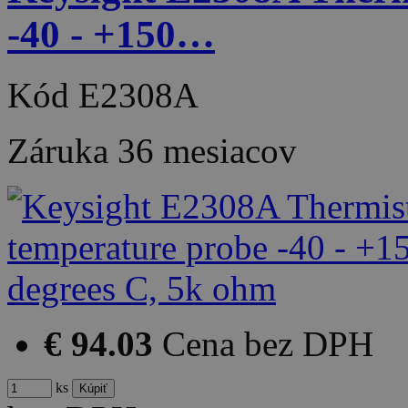
-40 - +150…
Kód
E2308A
Záruka
36 mesiacov
€ 94.03
Cena bez DPH
ks