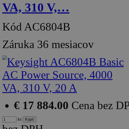
VA, 310 V,…
Kód
AC6804B
Záruka
36 mesiacov
€ 17 884.00
Cena bez D
ks
bez DPH