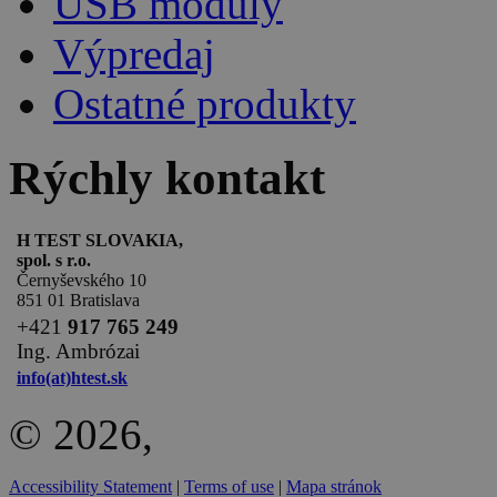
USB moduly
Výpredaj
Ostatné produkty
Rýchly kontakt
H TEST SLOVAKIA,
spol. s r.o.
Černyševského 10
851 01 Bratislava
+
421
917 765 249
Ing. Ambrózai
info(at)htest.sk
© 2026,
Accessibility Statement
|
Terms of use
|
Mapa stránok