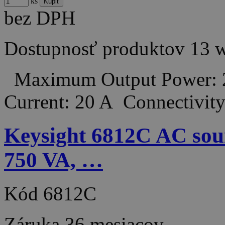
ks
bez DPH
Dostupnosť produktov
13 
Maximum Output Power: 
Current: 20 A Connectiv
Keysight 6812C AC sour
750 VA, …
Kód
6812C
Záruka
36 mesiacov