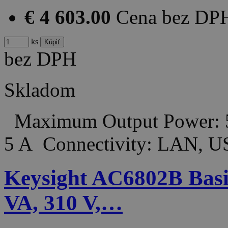
€ 4 603.00
Cena bez DP
ks
bez DPH
Skladom
Maximum Output Power: 
5 A Connectivity: LAN, 
Keysight AC6802B Basi
VA, 310 V,…