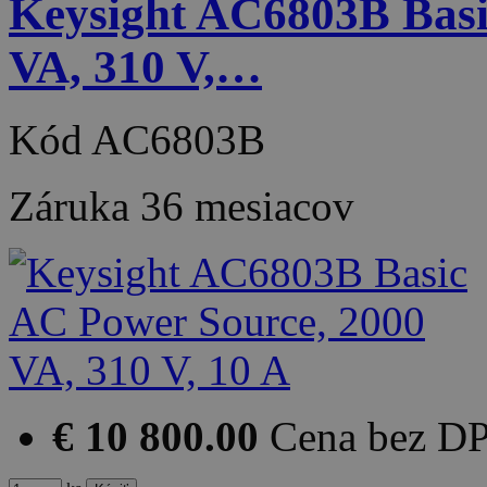
Keysight AC6803B Basi
VA, 310 V,…
Kód
AC6803B
Záruka
36 mesiacov
€ 10 800.00
Cena bez D