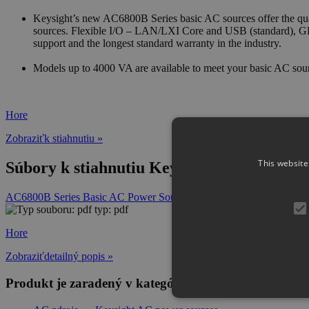
Keysight’s new AC6800B Series basic AC sources offer the quali
sources. Flexible I/O – LAN/LXI Core and USB (standard), GPI
support and the longest standard warranty in the industry.
Models up to 4000 VA are available to meet your basic AC sou
Hore
Zobraziťk stiahnutiu »
This website
Súbory k stiahnutiu Keysight AC6801B Bas
AC6800B Series Basic AC Power Sources - Data Sheet
typ: pdf
Hore
Zobraziťdetailný popis »
Produkt je zaradený v kategóriách