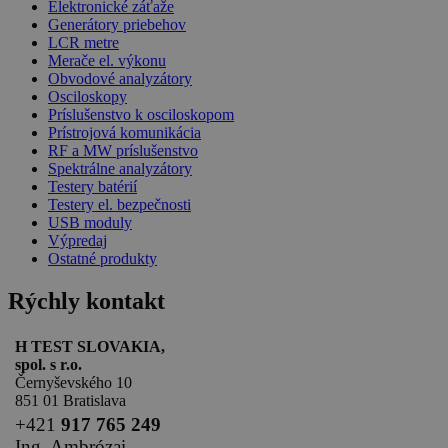
Elektronické záťaže
Generátory priebehov
LCR metre
Merače el. výkonu
Obvodové analyzátory
Osciloskopy
Príslušenstvo k osciloskopom
Prístrojová komunikácia
RF a MW príslušenstvo
Spektrálne analyzátory
Testery batérií
Testery el. bezpečnosti
USB moduly
Výpredaj
Ostatné produkty
Rýchly kontakt
H TEST SLOVAKIA,
spol. s r.o.
Černyševského 10
851 01 Bratislava
+
421
917 765 249
Ing. Ambrózai