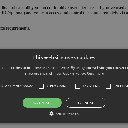
ty and capability you need: Intuitive user interface – If you’ve used 
B (optional) and you can access and control the source remotely via 
rce requirements.
This website uses cookies
 uses cookies to improve user experience. By using our website you consent t
ic AC Power Source, 500 VA, 310 V, 2.5 A
in accordance with our Cookie Policy.
Read more
STRICTLY NECESSARY
PERFORMANCE
TARGETING
UNCLASSI
ACCEPT ALL
DECLINE ALL
SHOW DETAILS