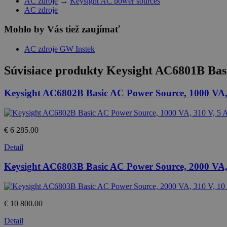
AC zdroje
→
Keysight AC power sources
AC zdroje
Mohlo by Vás tiež zaujímať
AC zdroje GW Instek
Súvisiace produkty
Keysight AC6801B Basi
Keysight AC6802B Basic AC Power Source, 1000 VA,
€ 6 285.00
Detail
Keysight AC6803B Basic AC Power Source, 2000 VA,
€ 10 800.00
Detail