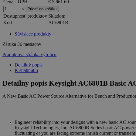
Cena s DPH
€ 5 661.69
ks
Dostupnosť produktov
Skladom
Kód
AC6801B
Súvisiace produkty
Záruka
36 mesiacov
Produktová stránka výrobcu
Detailný popis
K stiahnutiu
Detailný popis Keysight AC6801B Basic AC
A New Basic AC Power Source Alternative for Bench and Production
Engineer reliability into your designs with a new basic AC sou
Keysight Technologies, Inc. AC6800B Series basic AC power sou
fluctuating or you are facing extreme inrush current or transient