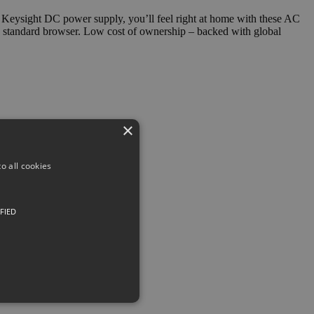
a Keysight DC power supply, you’ll feel right at home with these AC
a standard browser. Low cost of ownership – backed with global
×
o all cookies
FIED