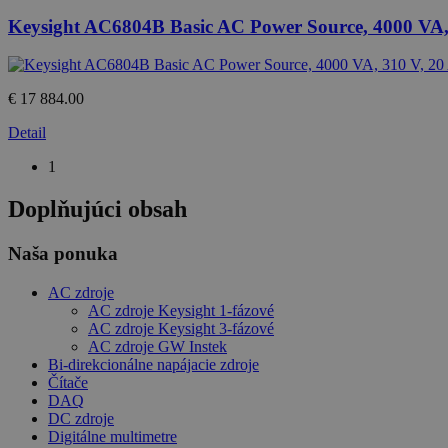
Keysight AC6804B Basic AC Power Source, 4000 VA,
€ 17 884.00
Detail
1
Doplňujúci obsah
Naša ponuka
AC zdroje
AC zdroje Keysight 1-fázové
AC zdroje Keysight 3-fázové
AC zdroje GW Instek
Bi-direkcionálne napájacie zdroje
Čítače
DAQ
DC zdroje
Digitálne multimetre