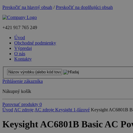
Preskočiť na hlavný obsah
/
Preskočiť na doplňujúci obsah
+421
917 765 249
Úvod
Obchodné podmienky
Výpredaj
O nás
Kontakty
Prihlásenie zákazníka
Nákupný košík
Porovnať produkty
0
Úvod
AC zdroje
AC zdroje Keysight 1-fázové
Keysight AC6801B Ba
Keysight AC6801B Basic AC Powe