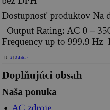
bez DPH
Dostupnosť produktov
Na d
Output Rating: AC 0 – 35
Frequency up to 999.9 H
|
1
|
2
|
3
ďalší
»
|
Doplňujúci obsah
Naša ponuka
AC zdroje