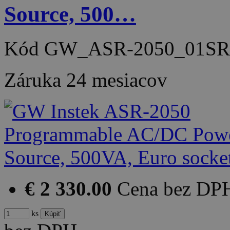
Source, 500…
Kód
GW_ASR-2050_01SR
Záruka
24 mesiacov
€ 2 330.00
Cena bez DP
ks