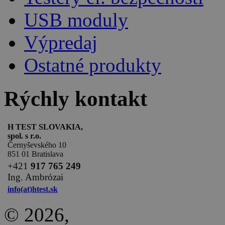
USB moduly
Výpredaj
Ostatné produkty
Rýchly kontakt
H TEST SLOVAKIA,
spol. s r.o.
Černyševského 10
851 01 Bratislava
+
421
917 765 249
Ing. Ambrózai
info(at)htest.sk
© 2026,