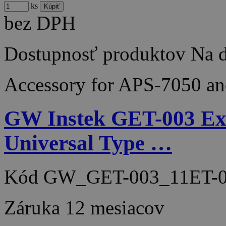
ks
bez DPH
Dostupnosť produktov
Na d
Accessory for APS-7050 a
GW Instek GET-003 Ext
Universal Type …
Kód
GW_GET-003_11ET-0
Záruka
12 mesiacov