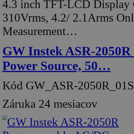
4.3 inch TFT-LCD Display 
310Vrms, 4.2/ 2.1Arms On
Measurement…
GW Instek ASR-2050R
Power Source, 50…
Kód
GW_ASR-2050R_01S
Záruka
24 mesiacov