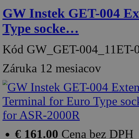
GW Instek GET-004 Ext
Type socke…
Kód
GW_GET-004_11ET-0
Záruka
12 mesiacov
€ 161.00
Cena bez DPH