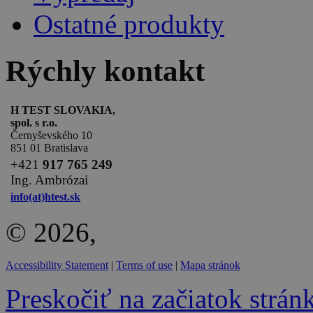
Ostatné produkty
Rýchly kontakt
H TEST SLOVAKIA,
spol. s r.o.
Černyševského 10
851 01 Bratislava
+
421
917 765 249
Ing. Ambrózai
info(at)htest.sk
© 2026,
Accessibility Statement
|
Terms of use
|
Mapa stránok
Preskočiť na začiatok strán