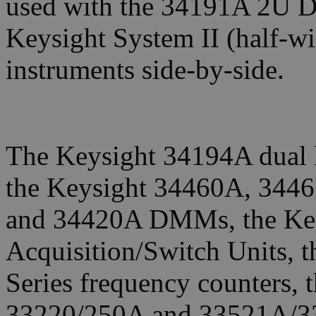
used with the 34191A 2U D
Keysight System II (half-w
instruments side-by-side.
The Keysight 34194A dual l
the Keysight 34460A, 344
and 34420A DMMs, the Ke
Acquisition/Switch Units,
Series frequency counters,
33220/250A and 33521A/33