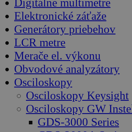
Digitálne multimetre
Elektronické záťaže
Generátory priebehov
LCR metre
Merače el. výkonu
Obvodové analyzátory
Osciloskopy
Osciloskopy Keysight
Osciloskopy GW Inste
GDS-3000 Series