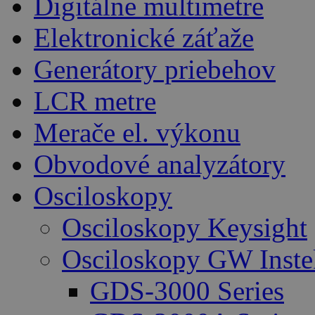
Digitálne multimetre
Elektronické záťaže
Generátory priebehov
LCR metre
Merače el. výkonu
Obvodové analyzátory
Osciloskopy
Osciloskopy Keysight
Osciloskopy GW Inste
GDS-3000 Series