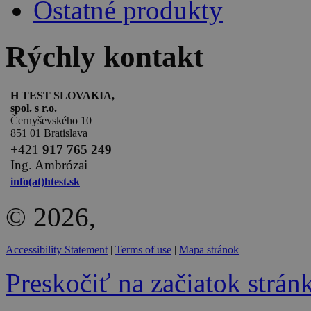
Ostatné produkty
Rýchly kontakt
H TEST SLOVAKIA,
spol. s r.o.
Černyševského 10
851 01 Bratislava
+
421
917 765 249
Ing. Ambrózai
info(at)htest.sk
© 2026,
Accessibility Statement
|
Terms of use
|
Mapa stránok
Preskočiť na začiatok strán