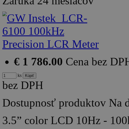
Záruka
24 mesiacov
€ 1 786.00
Cena bez DP
ks
bez DPH
Dostupnosť produktov
Na d
3.5” color LCD 10Hz - 100