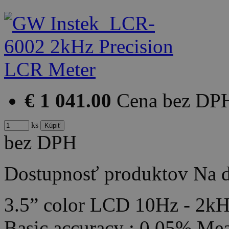
€ 1 041.00
Cena bez DP
ks
bez DPH
Dostupnosť produktov
Na d
3.5” color LCD 10Hz - 2kHz
Basic accuracy : 0.05% Me