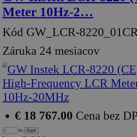
Meter 10Hz-2…
Kód
GW_LCR-8220_01C
Záruka
24 mesiacov
€ 18 767.00
Cena bez D
ks