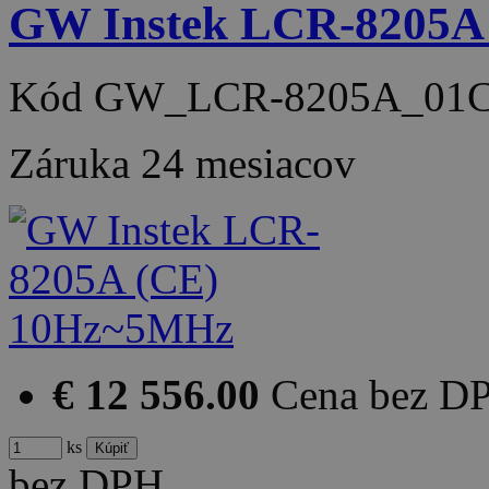
GW Instek LCR-8205A
Kód
GW_LCR-8205A_01
Záruka
24 mesiacov
€ 12 556.00
Cena bez D
ks
bez DPH