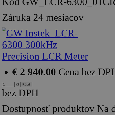
Kód
GW_LCR-6300_01CR
Záruka
24 mesiacov
€ 2 940.00
Cena bez DP
ks
bez DPH
Dostupnosť produktov
Na d