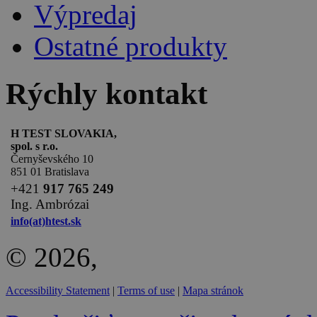
Výpredaj
Ostatné produkty
Rýchly kontakt
H TEST SLOVAKIA,
spol. s r.o.
Černyševského 10
851 01 Bratislava
+
421
917 765 249
Ing. Ambrózai
info(at)htest.sk
© 2026,
Accessibility Statement
|
Terms of use
|
Mapa stránok