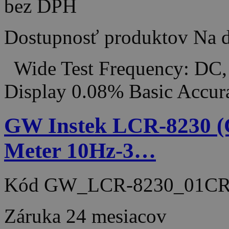
bez DPH
Dostupnosť produktov
Na d
Wide Test Frequency: DC,
Display 0.08% Basic Accu
GW Instek LCR-8230 (
Meter 10Hz-3…
Kód
GW_LCR-8230_01C
Záruka
24 mesiacov