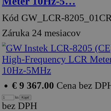
Meter 10Hz-5…
Kód
GW_LCR-8205_01C
Záruka
24 mesiacov
€ 9 367.00
Cena bez DP
ks
bez DPH