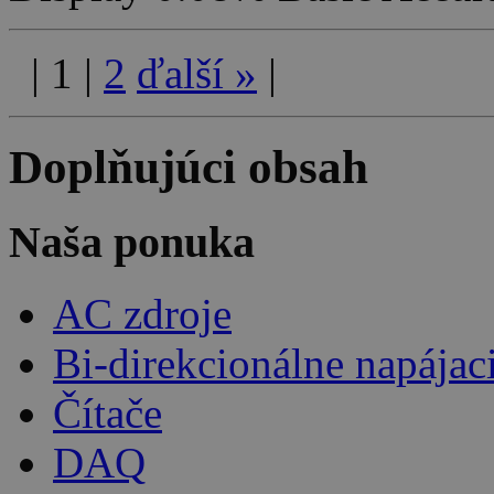
|
1
|
2
ďalší
»
|
Doplňujúci obsah
Naša ponuka
AC zdroje
Bi-direkcionálne napájac
Čítače
DAQ