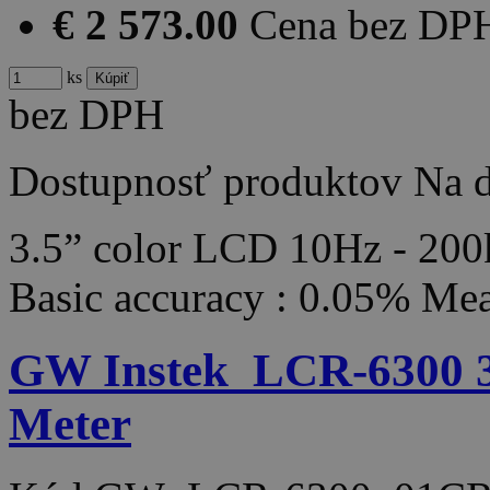
€ 2 573.00
Cena bez DP
ks
bez DPH
Dostupnosť produktov
Na d
3.5” color LCD 10Hz - 200
Basic accuracy : 0.05% Me
GW Instek_LCR-6300 3
Meter