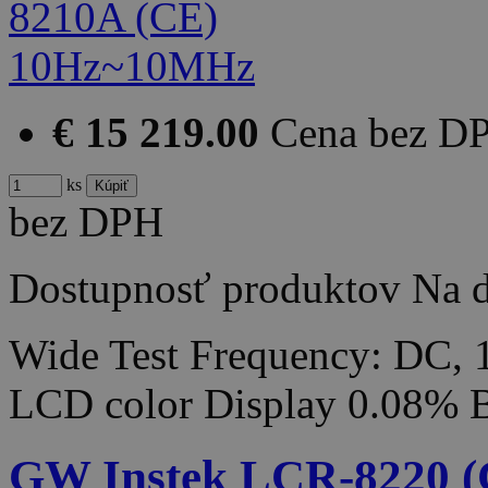
€ 15 219.00
Cena bez D
ks
bez DPH
Dostupnosť produktov
Na d
Wide Test Frequency: DC,
LCD color Display 0.08% 
GW Instek LCR-8220 (