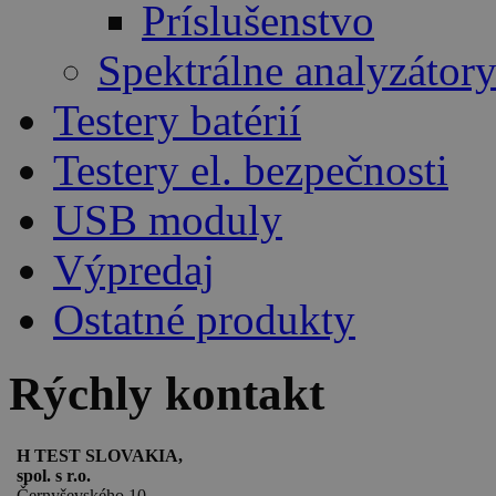
Príslušenstvo
Spektrálne analyzátor
Testery batérií
Testery el. bezpečnosti
USB moduly
Výpredaj
Ostatné produkty
Rýchly kontakt
H TEST SLOVAKIA,
spol. s r.o.
Černyševského 10