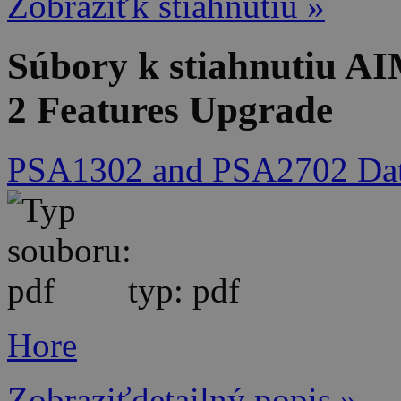
Zobraziťk stiahnutiu »
Súbory k stiahnutiu A
2 Features Upgrade
PSA1302 and PSA2702 Dat
typ: pdf
Hore
Zobraziťdetailný popis »