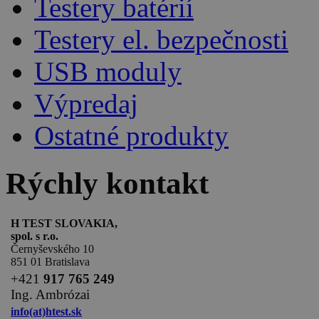
Testery batérií
Testery el. bezpečnosti
USB moduly
Výpredaj
Ostatné produkty
Rýchly kontakt
H TEST SLOVAKIA,
spol. s r.o.
Černyševského 10
851 01 Bratislava
+
421
917 765 249
Ing. Ambrózai
info(at)htest.sk