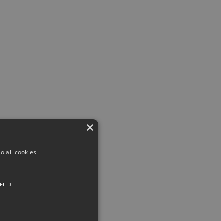
×
o all cookies
FIED