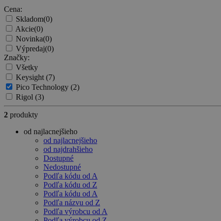
Cena:
Skladom
(0)
Akcie
(0)
Novinka
(0)
Výpredaj
(0)
Značky:
Všetky
Keysight
(7)
Pico Technology
(2)
Rigol
(3)
2
produkty
od najlacnejšieho
od najlacnejšieho
od najdrahšieho
Dostupné
Nedostupné
Podľa kódu od A
Podľa kódu od Z
Podľa kódu od A
Podľa názvu od Z
Podľa výrobcu od A
Podľa výrobcu od Z