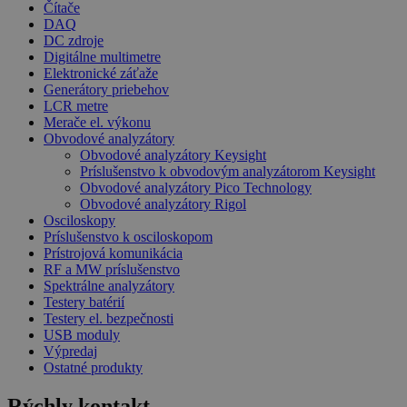
Čítače
DAQ
DC zdroje
Digitálne multimetre
Elektronické záťaže
Generátory priebehov
LCR metre
Merače el. výkonu
Obvodové analyzátory
Obvodové analyzátory Keysight
Príslušenstvo k obvodovým analyzátorom Keysight
Obvodové analyzátory Pico Technology
Obvodové analyzátory Rigol
Osciloskopy
Príslušenstvo k osciloskopom
Prístrojová komunikácia
RF a MW príslušenstvo
Spektrálne analyzátory
Testery batérií
Testery el. bezpečnosti
USB moduly
Výpredaj
Ostatné produkty
Rýchly kontakt