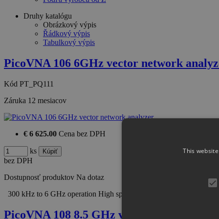
Druhy katalógu
Obrázkový výpis
Řádkový výpis
Tabulkový výpis
PicoVNA 106 6GHz vector network analyz
Kód
PT_PQ111
Záruka
12 mesiacov
€ 6 625.00
Cena bez DPH
This website
ks
bez DPH
Dostupnosť produktov
Na dotaz
300 kHz to 6 GHz operation High speed of > 5000 dual-port s-par
PicoVNA 108 8.5 GHz vector network anal