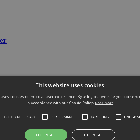
er
This website uses cookies
 uses cookies to improve user experience. By using our website you consent t
in accordance with our Cookie Policy.
Read more
STRICTLY NECESSARY
PERFORMANCE
TARGETING
UNCLASSI
ameters per second 118 dB…
ACCEPT ALL
DECLINE ALL
yzer