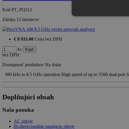
Kód
PT_PQ112
Záruka
12 mesiacov
€ 8 935.00
Cena bez DPH
ks
bez DPH
Dostupnosť produktov
Na dotaz
300 kHz to 8.5 GHz operation High speed of up to 5500 dual-port
Doplňujúci obsah
Naša ponuka
AC zdroje
Bi-direkcionálne napájacie zdroje