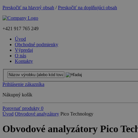
Preskočiť na hlavný obsah
/
Preskočiť na doplňujúci obsah
+421
917 765 249
Úvod
Obchodné podmienky
Výpredaj
O nás
Kontakty
Prihlásenie zákazníka
Nákupný košík
Porovnať produkty
0
Úvod
Obvodové analyzátory
Pico Technology
Obvodové analyzátory Pico Tec