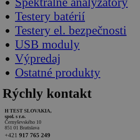
Spektrálne analyzátory
Testery batérií
Testery el. bezpečnosti
USB moduly
Výpredaj
Ostatné produkty
Rýchly kontakt
H TEST SLOVAKIA,
spol. s r.o.
Černyševského 10
851 01 Bratislava
+
421
917 765 249