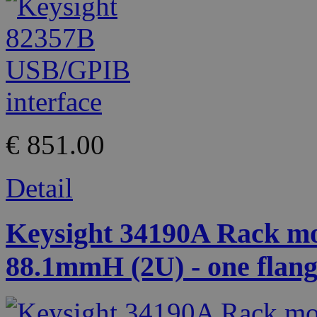
€ 851.00
Detail
Keysight 34190A Rack mou
88.1mmH (2U) - one flang