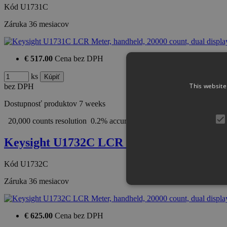
Kód
U1731C
Záruka
36 mesiacov
€ 517.00
Cena bez DPH
ks
This website
bez DPH
Dostupnosť produktov
7 weeks
20,000 counts resolution 0.2% accuracy Wide LCR ranges with 3 se
Keysight U1732C LCR Meter, handheld, 2
Kód
U1732C
Záruka
36 mesiacov
€ 625.00
Cena bez DPH