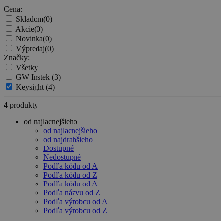
Cena:
Skladom
(0)
Akcie
(0)
Novinka
(0)
Výpredaj
(0)
Značky:
Všetky
GW Instek
(3)
Keysight
(4)
4
produkty
od najlacnejšieho
od najlacnejšieho
od najdrahšieho
Dostupné
Nedostupné
Podľa kódu od A
Podľa kódu od Z
Podľa kódu od A
Podľa názvu od Z
Podľa výrobcu od A
Podľa výrobcu od Z