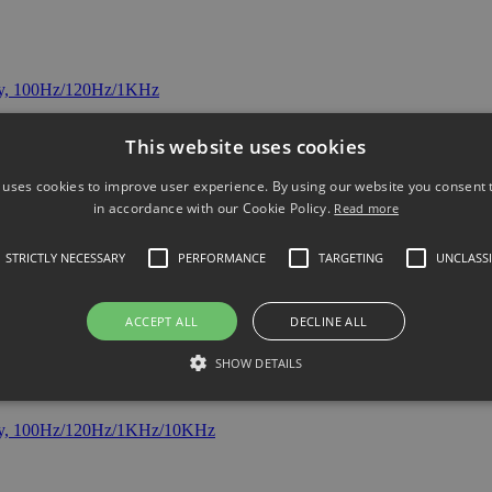
This website uses cookies
 uses cookies to improve user experience. By using our website you consent t
in accordance with our Cookie Policy.
Read more
STRICTLY NECESSARY
PERFORMANCE
TARGETING
UNCLASSI
lectable test frequencies…
0000 count, dual …
ACCEPT ALL
DECLINE ALL
SHOW DETAILS