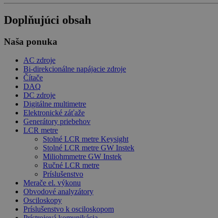
Doplňujúci obsah
Naša ponuka
AC zdroje
Bi-direkcionálne napájacie zdroje
Čítače
DAQ
DC zdroje
Digitálne multimetre
Elektronické záťaže
Generátory priebehov
LCR metre
Stolné LCR metre Keysight
Stolné LCR metre GW Instek
Miliohmmetre GW Instek
Ručné LCR metre
Príslušenstvo
Merače el. výkonu
Obvodové analyzátory
Osciloskopy
Príslušenstvo k osciloskopom
Prístrojová komunikácia