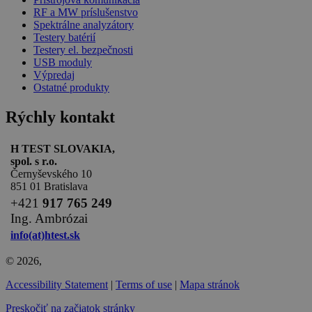
RF a MW príslušenstvo
Spektrálne analyzátory
Testery batérií
Testery el. bezpečnosti
USB moduly
Výpredaj
Ostatné produkty
Rýchly kontakt
H TEST SLOVAKIA,
spol. s r.o.
Černyševského 10
851 01 Bratislava
+
421
917 765 249
Ing. Ambrózai
info(at)htest.sk
© 2026,
Accessibility Statement
|
Terms of use
|
Mapa stránok
Preskočiť na začiatok stránky