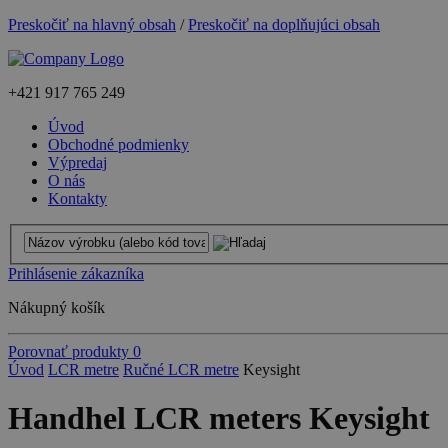
Preskočiť na hlavný obsah
/
Preskočiť na doplňujúci obsah
+421
917 765 249
Úvod
Obchodné podmienky
Výpredaj
O nás
Kontakty
Prihlásenie zákazníka
Nákupný košík
Porovnať produkty
0
Úvod
LCR metre
Ručné LCR metre
Keysight
Handhel LCR meters Keysight