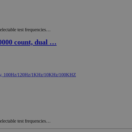
lectable test frequencies…
0000 count, dual …
lectable test frequencies…