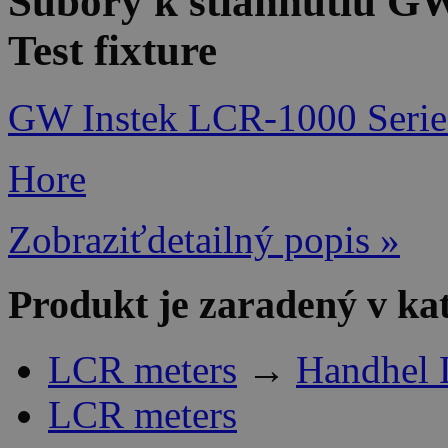
Súbory k stiahnutiu G
Test fixture
GW Instek LCR-1000 Serie
Hore
Zobraziťdetailný popis »
Produkt je zaradený v ka
LCR meters
→
Handhel 
LCR meters