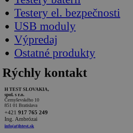
Testery el. bezpečnosti
USB moduly
Výpredaj
Ostatné produkty
Rýchly kontakt
H TEST SLOVAKIA,
spol. s r.o.
Černyševského 10
851 01 Bratislava
+
421
917 765 249
Ing. Ambrózai
info(at)htest.sk