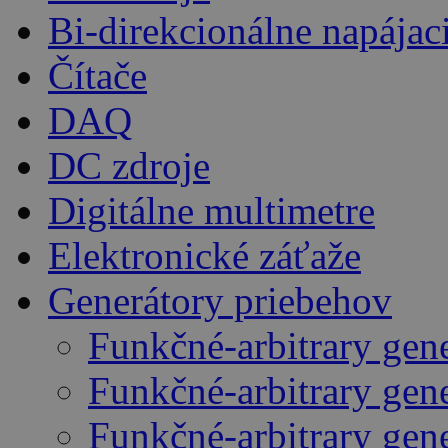
Bi-direkcionálne napájac
Čítače
DAQ
DC zdroje
Digitálne multimetre
Elektronické záťaže
Generátory priebehov
Funkčné-arbitrary gen
Funkčné-arbitrary gen
Funkčné-arbitrary gen