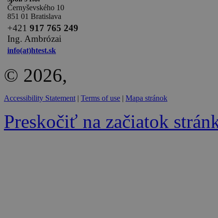
Černyševského 10
851 01 Bratislava
+
421
917 765 249
Ing. Ambrózai
info(at)htest.sk
© 2026,
Accessibility Statement
|
Terms of use
|
Mapa stránok
Preskočiť na začiatok strán