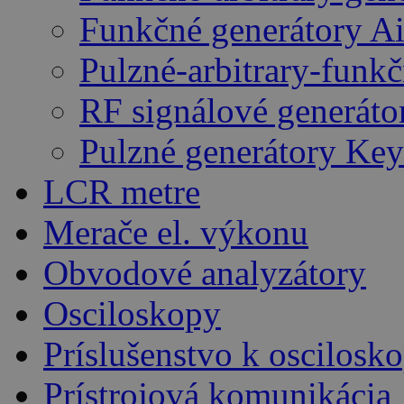
Funkčné generátory A
Pulzné-arbitrary-funk
RF signálové generáto
Pulzné generátory Key
LCR metre
Merače el. výkonu
Obvodové analyzátory
Osciloskopy
Príslušenstvo k oscilos
Prístrojová komunikácia