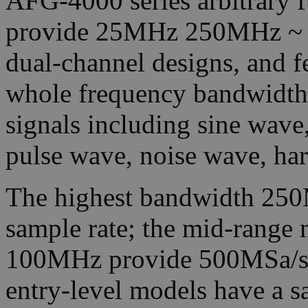
AFG-4000 series arbitrary f
provide 25MHz 250MHz ~ b
dual-channel designs, and f
whole frequency bandwidth. 
signals including sine wave
pulse wave, noise wave, ha
The highest bandwidth 25
sample rate; the mid-rang
100MHz provide 500MSa/s 
entry-level models have a s