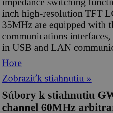
impedance switching functio
inch high-resolution TFT 
35MHz are equipped with th
communications interfaces,
in USB and LAN communicat
Hore
Zobraziťk stiahnutiu »
Súbory k stiahnutiu G
channel 60MHz arbitrar