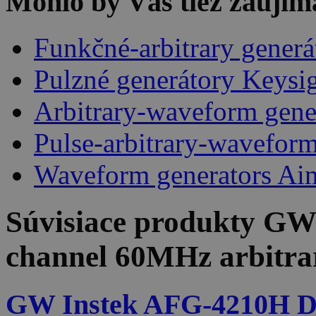
Mohlo by Vás tiež zaujím
Funkčné-arbitrary gener
Pulzné generátory Keysi
Arbitrary-waveform gene
Pulse-arbitrary-wavefor
Waveform generators Ai
Súvisiace produkty
GW 
channel 60MHz arbitrar
GW Instek AFG-4210H D