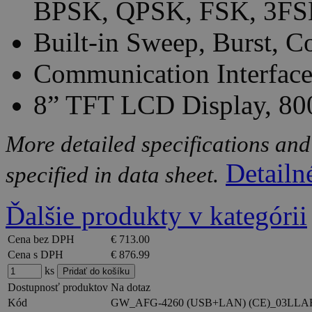
BPSK, QPSK, FSK, 3FS
Built-in Sweep, Burst, C
Communication Interfac
8” TFT LCD Display, 800
More detailed specifications and
Detailn
specified in data sheet.
Ďalšie produkty v kategórii
Cena bez DPH
€ 713.00
Cena s DPH
€ 876.99
ks
Dostupnosť produktov
Na dotaz
Kód
GW_AFG-4260 (USB+LAN) (CE)_03LLA