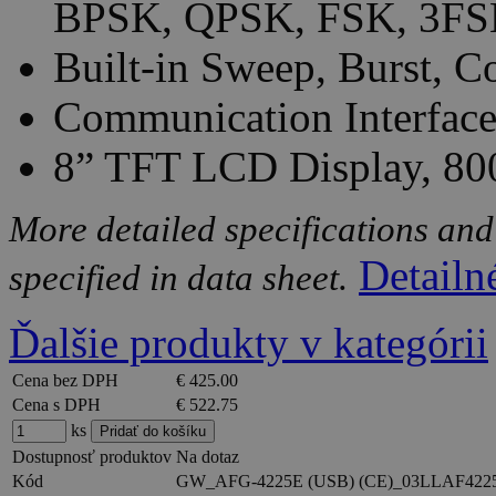
BPSK, QPSK, FSK, 3FS
Built-in Sweep, Burst, C
Communication Interfac
8” TFT LCD Display, 800
More detailed specifications and
Detailn
specified in data sheet.
Ďalšie produkty v kategórii
Cena bez DPH
€ 425.00
Cena s DPH
€ 522.75
ks
Dostupnosť produktov
Na dotaz
Kód
GW_AFG-4225E (USB) (CE)_03LLAF422