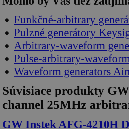
Mohlo by Vás tiež zaujím
Funkčné-arbitrary gener
Pulzné generátory Keysi
Arbitrary-waveform gene
Pulse-arbitrary-wavefor
Waveform generators Ai
Súvisiace produkty
GW 
channel 25MHz arbitrar
GW Instek AFG-4210H D