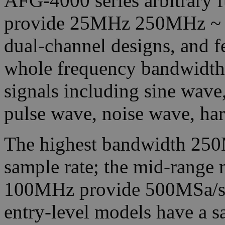
AFG-4000 series arbitrary f
provide 25MHz 250MHz ~ b
dual-channel designs, and f
whole frequency bandwidth. 
signals including sine wave
pulse wave, noise wave, ha
The highest bandwidth 25
sample rate; the mid-rang
100MHz provide 500MSa/s 
entry-level models have a s