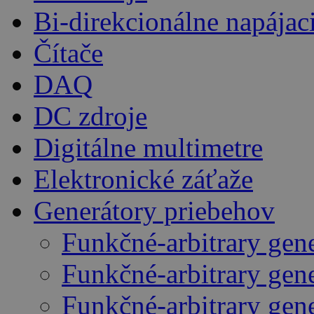
Bi-direkcionálne napájac
Čítače
DAQ
DC zdroje
Digitálne multimetre
Elektronické záťaže
Generátory priebehov
Funkčné-arbitrary gen
Funkčné-arbitrary gen
Funkčné-arbitrary gen