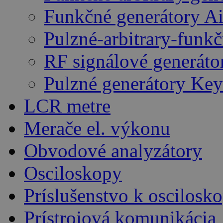
Funkčné generátory A
Pulzné-arbitrary-funk
RF signálové generáto
Pulzné generátory Key
LCR metre
Merače el. výkonu
Obvodové analyzátory
Osciloskopy
Príslušenstvo k oscilos
Prístrojová komunikácia