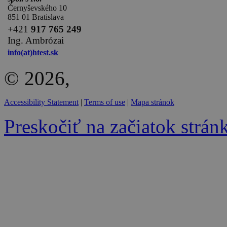
Černyševského 10
851 01 Bratislava
+
421
917 765 249
Ing. Ambrózai
info(at)htest.sk
© 2026,
Accessibility Statement
|
Terms of use
|
Mapa stránok
Preskočiť na začiatok strán