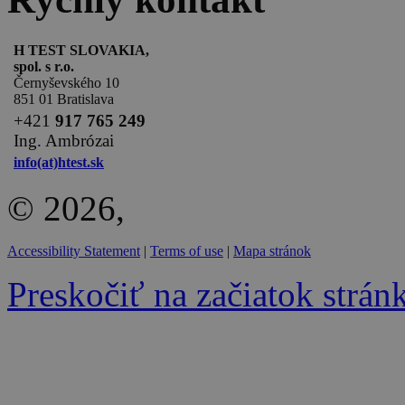
H TEST SLOVAKIA,
spol. s r.o.
Černyševského 10
851 01 Bratislava
+
421
917 765 249
Ing. Ambrózai
info(at)htest.sk
© 2026,
Accessibility Statement
|
Terms of use
|
Mapa stránok
Preskočiť na začiatok strán