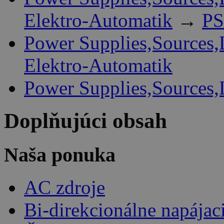
Elektro-Automatik
→
PS
Power Supplies,Sources,
Elektro-Automatik
Power Supplies,Sources,
Doplňujúci obsah
Naša ponuka
AC zdroje
Bi-direkcionálne napájac