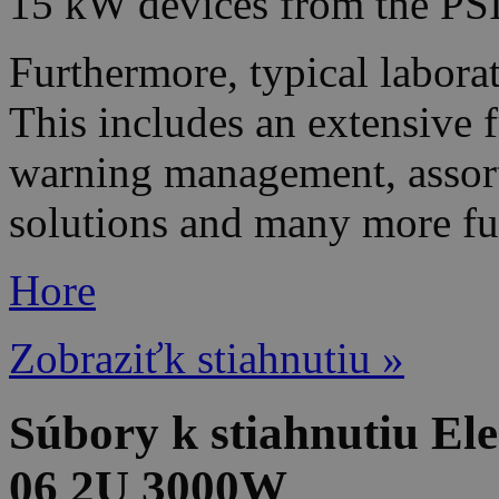
15 kW devices from the PS
Furthermore, typical laborat
This includes an extensive 
warning management, assorte
solutions and many more fu
Hore
Zobraziťk stiahnutiu »
Súbory k stiahnutiu El
06 2U 3000W