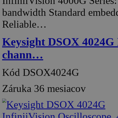
InfiniiVision 4000G Series
bandwidth Standard embedde
Reliable…
Keysight DSOX 4024G In
chann…
Kód
DSOX4024G
Záruka
36 mesiacov