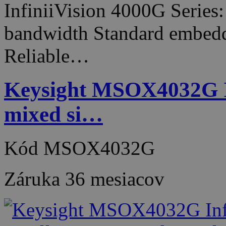
InfiniiVision 4000G Series
bandwidth Standard embedde
Reliable…
Keysight MSOX4032G Inf
mixed si…
Kód
MSOX4032G
Záruka
36 mesiacov