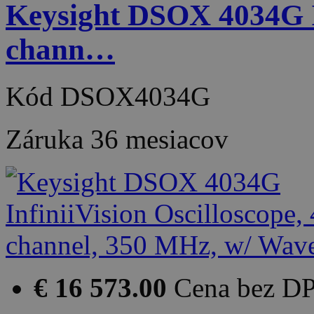
Keysight DSOX 4034G In
chann…
Kód
DSOX4034G
Záruka
36 mesiacov
€ 16 573.00
Cena bez D