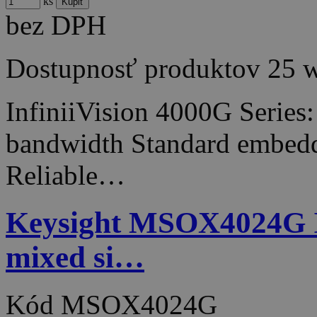
ks
bez DPH
Dostupnosť produktov
25 
InfiniiVision 4000G Series
bandwidth Standard embedde
Reliable…
Keysight MSOX4024G Inf
mixed si…
Kód
MSOX4024G