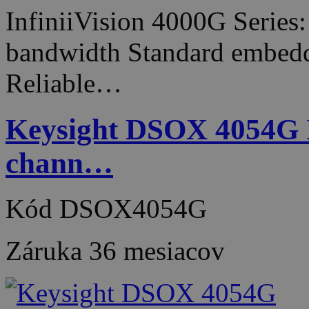
InfiniiVision 4000G Series
bandwidth Standard embedde
Reliable…
Keysight DSOX 4054G In
chann…
Kód
DSOX4054G
Záruka
36 mesiacov