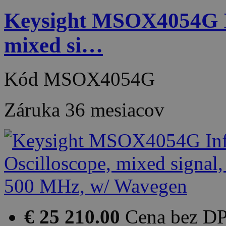
Keysight MSOX4054G Inf
mixed si…
Kód
MSOX4054G
Záruka
36 mesiacov
€ 25 210.00
Cena bez D