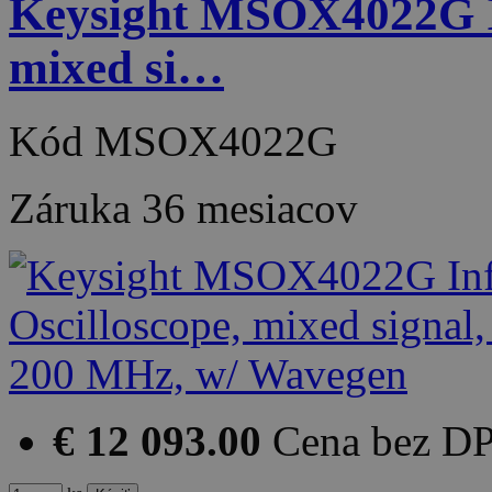
Keysight MSOX4022G Inf
mixed si…
Kód
MSOX4022G
Záruka
36 mesiacov
€ 12 093.00
Cena bez D