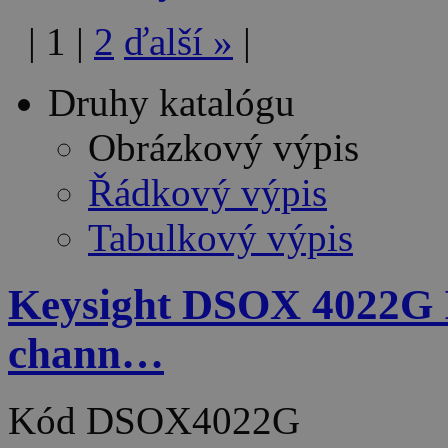
|
1
|
2
ďalší
»
|
Druhy katalógu
Obrázkový výpis
Řádkový výpis
Tabulkový výpis
Keysight DSOX 4022G In
chann…
Kód
DSOX4022G