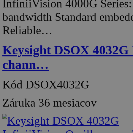
InfiniiVision 4000G Series
bandwidth Standard embedde
Reliable…
Keysight DSOX 4032G In
chann…
Kód
DSOX4032G
Záruka
36 mesiacov