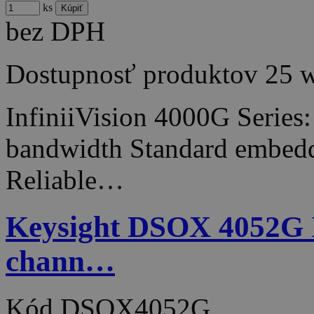
ks
bez DPH
Dostupnosť produktov
25 
InfiniiVision 4000G Series
bandwidth Standard embedde
Reliable…
Keysight DSOX 4052G In
chann…
Kód
DSOX4052G