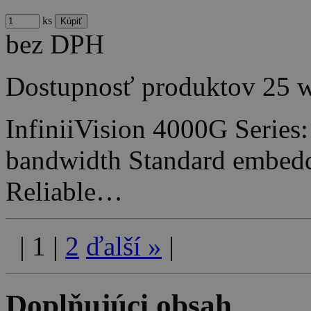
ks
bez DPH
Dostupnosť produktov
25 
InfiniiVision 4000G Series
bandwidth Standard embedde
Reliable…
|
1
|
2
ďalší
»
|
Doplňujúci obsah