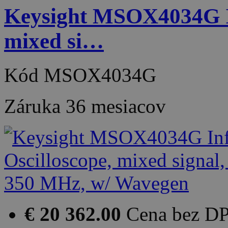
Keysight MSOX4034G Inf
mixed si…
Kód
MSOX4034G
Záruka
36 mesiacov
€ 20 362.00
Cena bez D