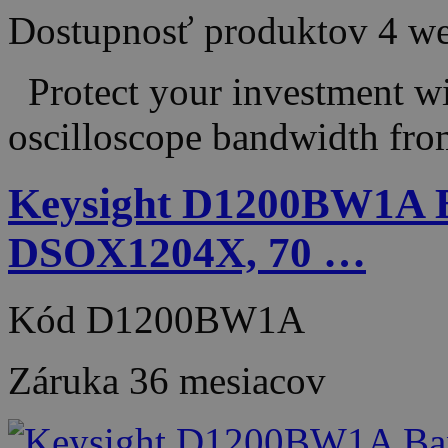
Dostupnosť produktov
4 w
Protect your investment wit
oscilloscope bandwidth fr
Keysight D1200BW1A B
DSOX1204X, 70 …
Kód
D1200BW1A
Záruka
36 mesiacov