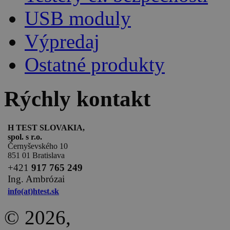
USB moduly
Výpredaj
Ostatné produkty
Rýchly kontakt
H TEST SLOVAKIA,
spol. s r.o.
Černyševského 10
851 01 Bratislava
+
421
917 765 249
Ing. Ambrózai
info(at)htest.sk
© 2026,