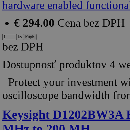
€ 294.00
Cena bez DPH
ks
bez DPH
Dostupnosť produktov
4 w
Protect your investment wit
oscilloscope bandwidth fr
Keysight D1202BW3A B
MHz to 200 MH…