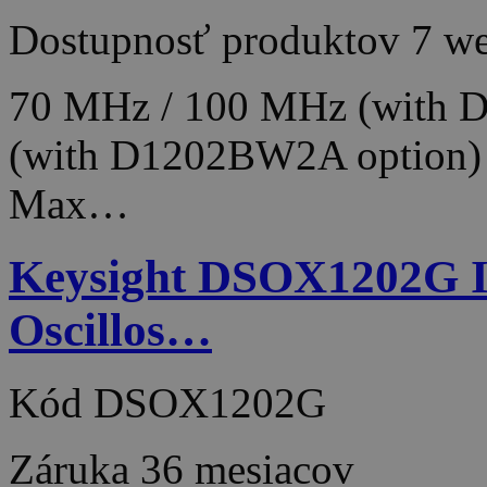
Dostupnosť produktov
7 w
70 MHz / 100 MHz (with 
(with D1202BW2A option)
Max…
Keysight DSOX1202G In
Oscillos…
Kód
DSOX1202G
Záruka
36 mesiacov