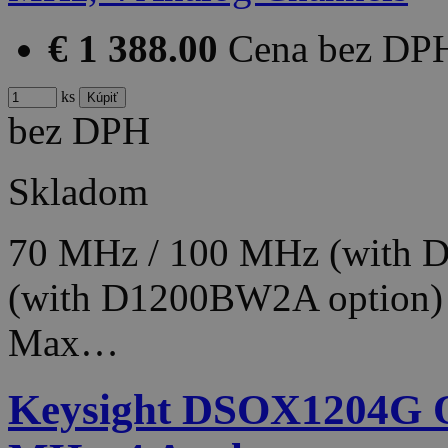
€ 1 388.00
Cena bez DP
ks
bez DPH
Skladom
70 MHz / 100 MHz (with 
(with D1200BW2A option)
Max…
Keysight DSOX1204G Os