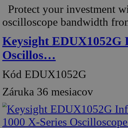
Protect your investment wit
oscilloscope bandwidth fr
Keysight EDUX1052G In
Oscillos…
Kód
EDUX1052G
Záruka
36 mesiacov