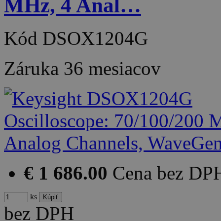
MHz, 4 Anal…
Kód
DSOX1204G
Záruka
36 mesiacov
€ 1 686.00
Cena bez DP
ks
bez DPH