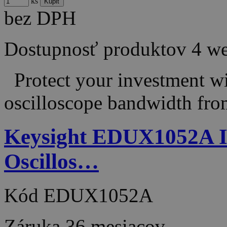
ks
bez DPH
Dostupnosť produktov
4 w
Protect your investment wit
oscilloscope bandwidth fr
Keysight EDUX1052A Inf
Oscillos…
Kód
EDUX1052A
Záruka
36 mesiacov