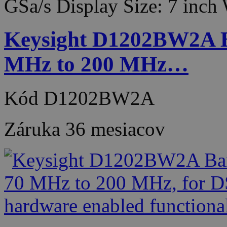
GSa/s Display Size: 7 inc
Keysight D1202BW2A B
MHz to 200 MHz…
Kód
D1202BW2A
Záruka
36 mesiacov