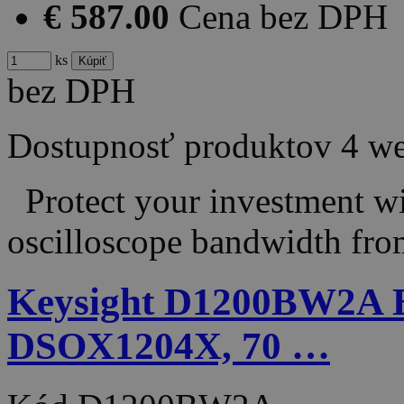
€ 587.00
Cena bez DPH
ks
bez DPH
Dostupnosť produktov
4 w
Protect your investment wit
oscilloscope bandwidth fr
Keysight D1200BW2A B
DSOX1204X, 70 …