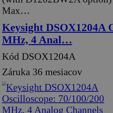
Max…
Keysight DSOX1204A Os
MHz, 4 Anal…
Kód
DSOX1204A
Záruka
36 mesiacov