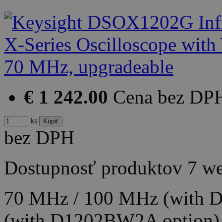
€ 1 242.00
Cena bez DP
ks
bez DPH
Dostupnosť produktov
7 w
70 MHz / 100 MHz (with 
(with D1202BW2A option)