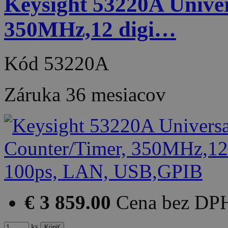
Keysight 53220A Univer
350MHz,12 digi…
Kód
53220A
Záruka
36 mesiacov
€ 3 859.00
Cena bez DP
ks