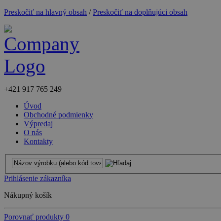
Preskočiť na hlavný obsah
/
Preskočiť na doplňujúci obsah
+421
917 765 249
Úvod
Obchodné podmienky
Výpredaj
O nás
Kontakty
Prihlásenie zákazníka
Nákupný košík
Porovnať produkty
0