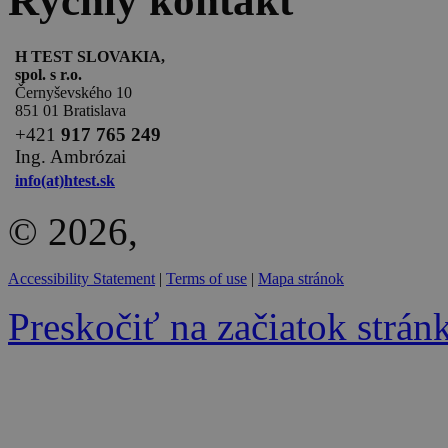
Rýchly kontakt
H TEST SLOVAKIA,
spol. s r.o.
Černyševského 10
851 01 Bratislava
+
421
917 765 249
Ing. Ambrózai
info(at)htest.sk
© 2026,
Accessibility Statement
|
Terms of use
|
Mapa stránok
Preskočiť na začiatok strán