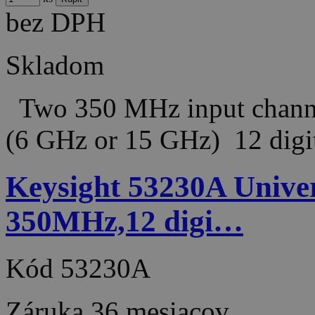
bez DPH
Skladom
Two 350 MHz input channels
(6 GHz or 15 GHz) 12 dig
Keysight 53230A Univer
350MHz,12 digi…
Kód
53230A
Záruka
36 mesiacov