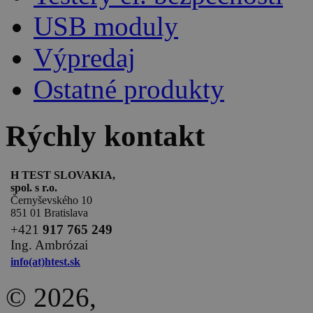
USB moduly
Výpredaj
Ostatné produkty
Rýchly kontakt
H TEST SLOVAKIA,
spol. s r.o.
Černyševského 10
851 01 Bratislava
+
421
917 765 249
Ing. Ambrózai
info(at)htest.sk
© 2026,