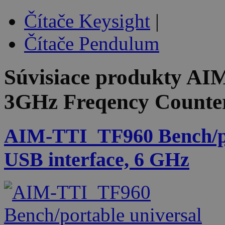
Čítače Keysight
|
Čítače Pendulum
Súvisiace produkty
AIM
3GHz Freqency Counte
AIM-TTI_TF960 Bench/por
USB interface, 6 GHz