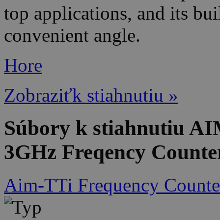
top applications, and its buil
convenient angle.
Hore
Zobraziťk stiahnutiu »
Súbory k stiahnutiu 
3GHz Freqency Counte
Aim-TTi Frequency Counter