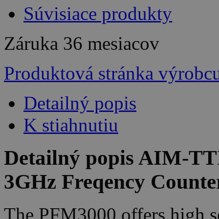
Súvisiace produkty
Záruka
36 mesiacov
Produktová stránka výrobc
Detailný popis
K stiahnutiu
Detailný popis AIM-T
3GHz Freqency Counte
The PFM3000 offers high se