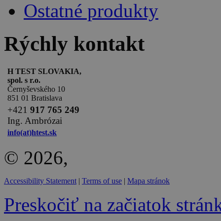
Ostatné produkty
Rýchly kontakt
H TEST SLOVAKIA,
spol. s r.o.
Černyševského 10
851 01 Bratislava
+
421
917 765 249
Ing. Ambrózai
info(at)htest.sk
© 2026,
Accessibility Statement
|
Terms of use
|
Mapa stránok
Preskočiť na začiatok strán