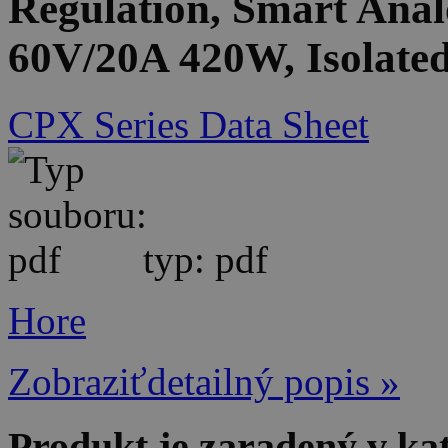
Regulation, Smart Anal
60V/20A 420W, Isolated
CPX Series Data Sheet
typ: pdf
Hore
Zobraziťdetailný popis »
Produkt je zaradený v ka