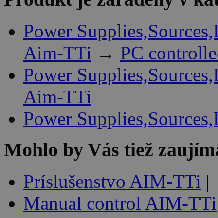
Power Supplies,Sources,
Aim-TTi
→
PC controll
Power Supplies,Sources,
Aim-TTi
Power Supplies,Sources,
Mohlo by Vás tiež zaujím
Príslušenstvo AIM-TTi
|
Manual control AIM-TTi