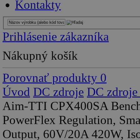
Kontakty
Prihlásenie zákazníka
Nákupný košík
Porovnať produkty
0
Úvod
DC zdroje
DC zdroje
Aim-TTI CPX400SA Bench/
PowerFlex Regulation, Sma
Output, 60V/20A 420W, Iso