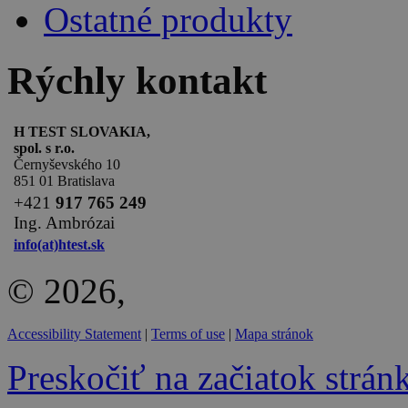
Ostatné produkty
Rýchly kontakt
H TEST SLOVAKIA,
spol. s r.o.
Černyševského 10
851 01 Bratislava
+
421
917 765 249
Ing. Ambrózai
info(at)htest.sk
© 2026,
Accessibility Statement
|
Terms of use
|
Mapa stránok
Preskočiť na začiatok strán