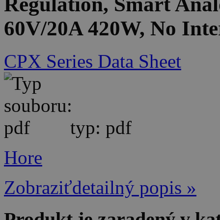
Regulation, Smart Anal
60V/20A 420W, No Inte
CPX Series Data Sheet
typ: pdf
Hore
Zobraziťdetailný popis »
Produkt je zaradený v ka