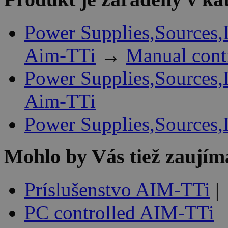
Power Supplies,Sources,
Aim-TTi
→
Manual cont
Power Supplies,Sources,
Aim-TTi
Power Supplies,Sources,
Mohlo by Vás tiež zaujím
Príslušenstvo AIM-TTi
|
PC controlled AIM-TTi