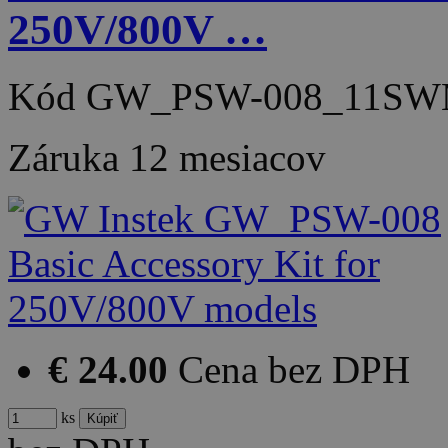
250V/800V …
Kód
GW_PSW-008_11SW
Záruka
12 mesiacov
€ 24.00
Cena bez DPH
ks