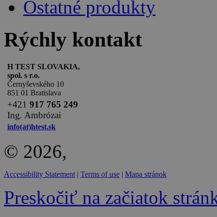
Ostatné produkty
Rýchly kontakt
H TEST SLOVAKIA,
spol. s r.o.
Černyševského 10
851 01 Bratislava
+
421
917 765 249
Ing. Ambrózai
info(at)htest.sk
© 2026,
Accessibility Statement
|
Terms of use
|
Mapa stránok
Preskočiť na začiatok strán