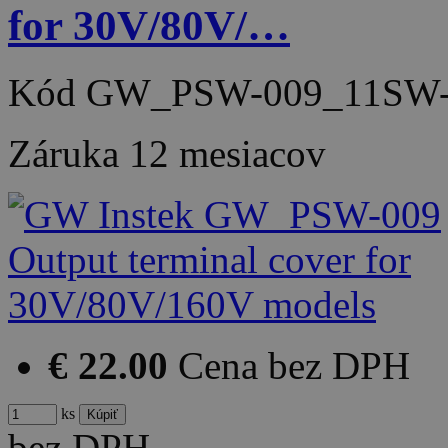
for 30V/80V/…
Kód
GW_PSW-009_11SW-
Záruka
12 mesiacov
€ 22.00
Cena bez DPH
ks
bez DPH