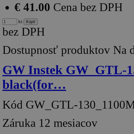
€ 41.00
Cena bez DPH
ks
bez DPH
Dostupnosť produktov
Na d
GW Instek GW_GTL-130 T
black(for…
Kód
GW_GTL-130_1100M
Záruka
12 mesiacov