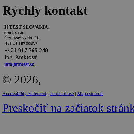
Rýchly kontakt
H TEST SLOVAKIA,
spol. s r.o.
Černyševského 10
851 01 Bratislava
+
421
917 765 249
Ing. Ambrózai
info(at)htest.sk
© 2026,
Accessibility Statement
|
Terms of use
|
Mapa stránok
Preskočiť na začiatok strán