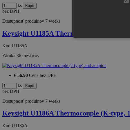
ks
bez DPH
Dostupnosť produktov
7 weeks
Keysight U1185A Thermocouple (J-type) a
Kód
U1185A
Záruka
36 mesiacov
€ 56.90
Cena bez DPH
ks
bez DPH
Dostupnosť produktov
7 weeks
Keysight U1186A Thermocouple (K-type, 
Kód
U1186A