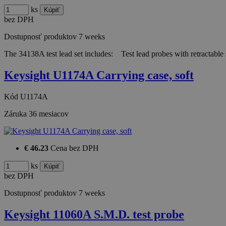
ks
bez DPH
Dostupnosť produktov
7 weeks
The 34138A test lead set includes: Test lead probes with retractabl
Keysight U1174A Carrying case, soft
Kód
U1174A
Záruka
36 mesiacov
€ 46.23
Cena bez DPH
ks
bez DPH
Dostupnosť produktov
7 weeks
Keysight 11060A S.M.D. test probe