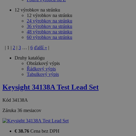
12 výrobkov na stránku
12 výrobkov na stránku
24 výrobkov na stránku
36 výrobkov na stránku
48 výrobkov na stránku
60 výrobkov na stránku
|
1
|
2
|
3
…
|
6
ďalší
»
|
Druhy katalógu
Obrázkový výpis
Řádkový výpis
Tabulkový výpis
Keysight 34138A Test Lead Set
Kód
34138A
Záruka
36 mesiacov
€ 38.76
Cena bez DPH