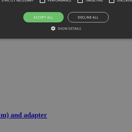
STRICTLY NECESSARY
PERFORMANCE
TARGETING
UNCLASSI
ACCEPT ALL
DECLINE ALL
SHOW DETAILS
nd adaptor
1m) and adapter