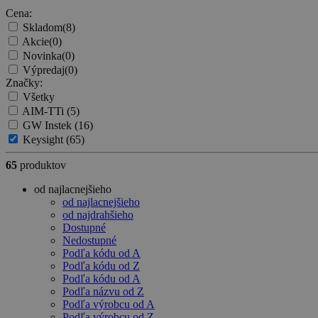
Cena:
Skladom
(8)
Akcie
(0)
Novinka
(0)
Výpredaj
(0)
Značky:
Všetky
AIM-TTi
(5)
GW Instek
(16)
Keysight
(65)
65
produktov
od najlacnejšieho
od najlacnejšieho
od najdrahšieho
Dostupné
Nedostupné
Podľa kódu od A
Podľa kódu od Z
Podľa kódu od A
Podľa názvu od Z
Podľa výrobcu od A
Podľa výrobcu od Z