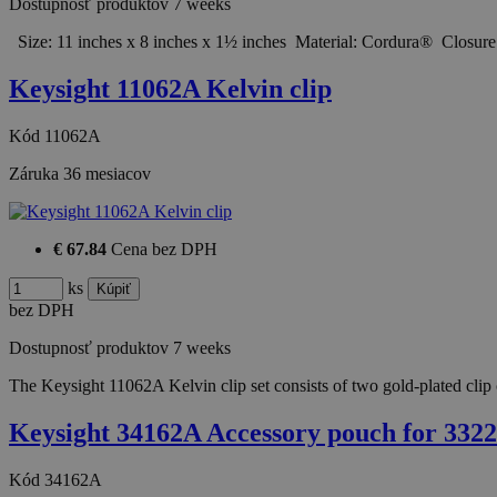
Dostupnosť produktov
7 weeks
Size: 11 inches x 8 inches x 1½ inches Material: Cordura® Closur
Keysight 11062A Kelvin clip
Kód
11062A
Záruka
36 mesiacov
€ 67.84
Cena bez DPH
ks
bez DPH
Dostupnosť produktov
7 weeks
The Keysight 11062A Kelvin clip set consists of two gold-plated clip
Keysight 34162A Accessory pouch for 332
Kód
34162A