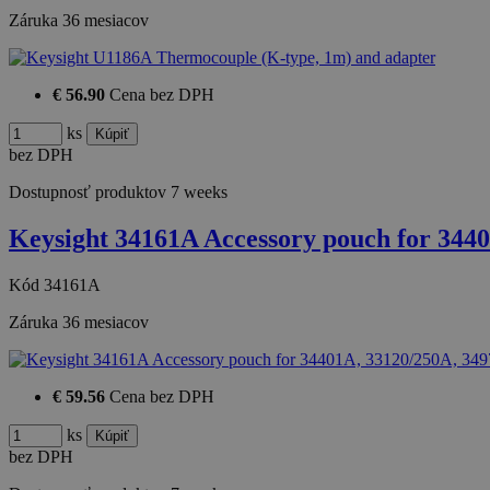
Záruka
36 mesiacov
€ 56.90
Cena bez DPH
ks
bez DPH
Dostupnosť produktov
7 weeks
Keysight 34161A Accessory pouch for 344
Kód
34161A
Záruka
36 mesiacov
€ 59.56
Cena bez DPH
ks
bez DPH