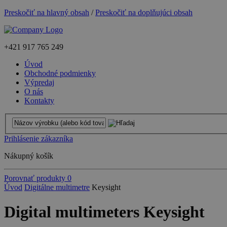
Preskočiť na hlavný obsah
/
Preskočiť na doplňujúci obsah
+421
917 765 249
Úvod
Obchodné podmienky
Výpredaj
O nás
Kontakty
Prihlásenie zákazníka
Nákupný košík
Porovnať produkty
0
Úvod
Digitálne multimetre
Keysight
Digital multimeters Keysight