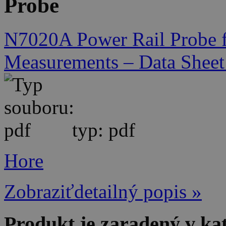
Probe
N7020A Power Rail Probe f
Measurements – Data Shee
typ: pdf
Hore
Zobraziťdetailný popis »
Produkt je zaradený v ka