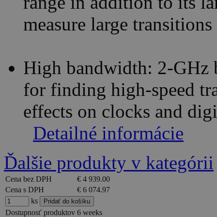
range in addition to its l
measure large transitions 
High bandwidth: 2-GHz b
for finding high-speed tr
effects on clocks and digi
Detailné informácie
Ďalšie produkty v kategórii
Cena bez DPH
€ 4 939.00
Cena s DPH
€ 6 074.97
ks
Dostupnosť produktov
6 weeks