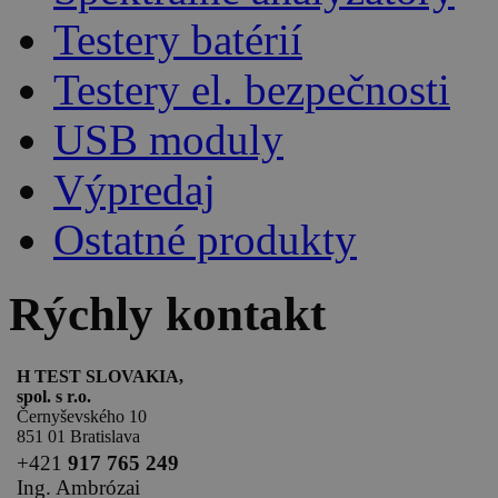
Testery batérií
Testery el. bezpečnosti
USB moduly
Výpredaj
Ostatné produkty
Rýchly kontakt
H TEST SLOVAKIA,
spol. s r.o.
Černyševského 10
851 01 Bratislava
+
421
917 765 249
Ing. Ambrózai