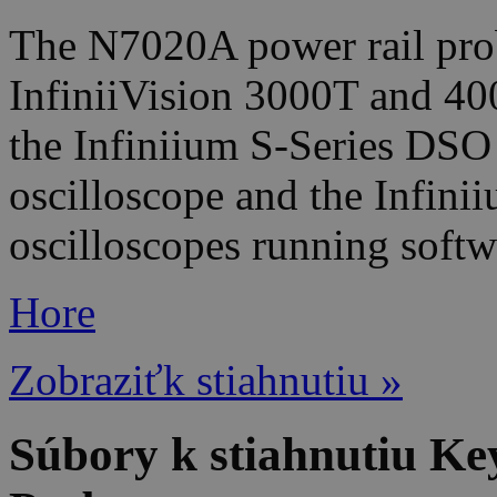
The N7020A power rail prob
InfiniiVision 3000T and 40
the Infiniium S-Series DSO
oscilloscope and the Infi
oscilloscopes running softw
Hore
Zobraziťk stiahnutiu »
Súbory k stiahnutiu Ke